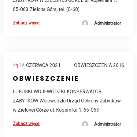
ZABYTKÓW W ZIELONEJ GÓRZE ul. Kopernika 1,
65-063 Zielona Góra, tel. (0-68)
Zobacz więcej
Administrator
14 CZERWCA 2021
OBWIESZCZENIA 2016
O B W I E S Z C Z E N I E
LUBUSKI WOJEWÓDZKI KONSERWATOR
ZABYTKÓW Wojewódzki Urząd Ochrony Zabytków
w Zielonej Górze ul. Kopernika 1, 65-063
Zobacz więcej
Administrator