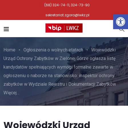
(68) 324-74-11, 324-73-90
Otwórz 
sekretariat.zgora@lwkz.pl
Home
Ogłoszenia o wolnych etatach
Wojewódzki
Urząd Ochrony Zabytków w Zielonej Górze ogłasza listę
kandydatów spełniających wymogi formalne zawarte w
ogłoszeniu o naborze na stanowisko: inspektor ochrony
zabytków w Wydziale Rejestru i Dokumentacji Zabytków
Więcej…
Wojewódzki Urząd