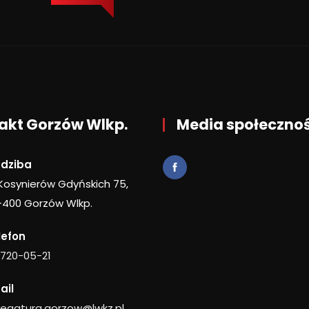
akt Gorzów Wlkp.
Media społeczno
edziba
 Kosynierów Gdyńskich 75,
-400 Gorzów Wlkp.
lefon
 720-05-21
ail
legatura.gorzow@lwkz.pl