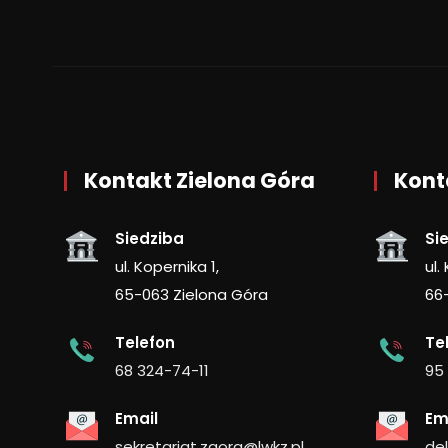
Kontakt Zielona Góra
Kont
Siedziba
Si
ul. Kopernika 1,
ul.
65-063 Zielona Góra
66
Telefon
Te
68 324-74-11
95
Email
Em
sekretariat.zgora@lwkz.pl
de