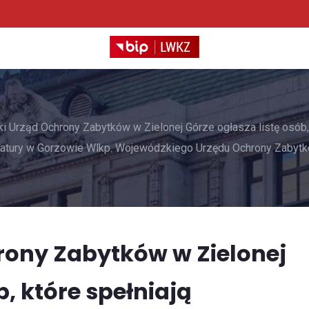
 Urząd Ochrony Zabytków w Zielonej Górze ogłasza listę osób,
gatury w Gorzowie Wlkp. Wojewódzkiego Urzędu Ochrony Zabytkó
ony Zabytków w Zielonej
b, które spełniają