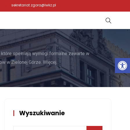
sekretariat.zgora@lwkz.pl
 które spełniają wymogi formalne zawarte w
Otwórz 
w w Zielonej Górze. Więcej…
Wyszukiwanie