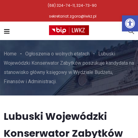
(68) 324-74-11, 324-73-90
Otwórz 
sekretariat.zgora@lwkz.pl
Home
Ogłoszenia o wolnych etatach
Lubuski
Wojewódzki Konserwator Zabytków poszukuje kandydata na
stanowisko główny księgowy w Wydziale Budżetu,
Finansów i Administracji.
Lubuski Wojewódzki
Konserwator Zabytków