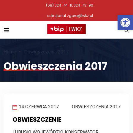
(68) 324-74-11, 324-73-90
Otwórz 
sekretariat.zgora@lwkz.pl
Home
Obwieszczenia 2017
Obwieszczenia 2017
14 CZERWCA 2017
OBWIESZCZENIA 2017
OBWIESZCZENIE
LUBUSKI WOJEWÓDZKI KONSERWATOR