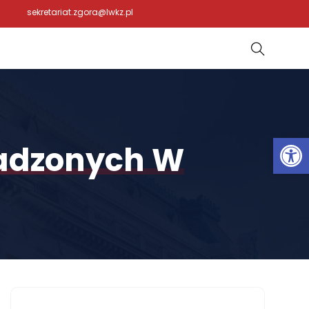
sekretariat.zgora@lwkz.pl
Otwórz 
wadzonych W