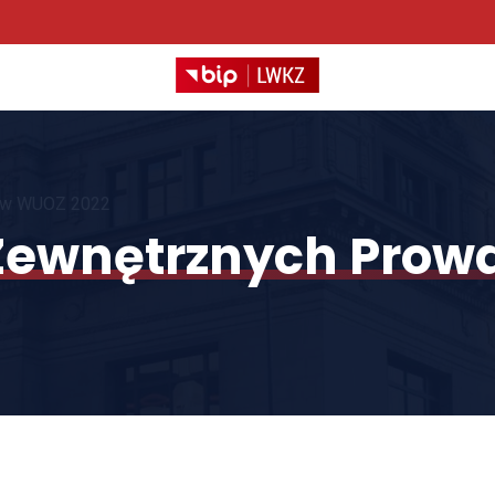
h w WUOZ 2022
 Zewnętrznych Pro