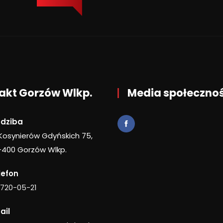
akt Gorzów Wlkp.
Media społeczno
edziba
 Kosynierów Gdyńskich 75,
-400 Gorzów Wlkp.
lefon
 720-05-21
ail