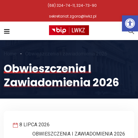
(68) 324-74-11, 324-73-90
Otwórz 
sekretariat.zgora@lwkz.pl
Home
Obwieszczenia i zawiadomienia 2026
Obwieszczenia I
Zawiadomienia 2026
8 LIPCA 2026
OBWIESZCZENIA I ZAWIADOMIENIA 2026