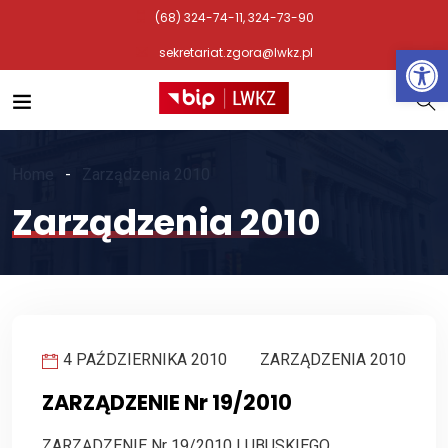
(68) 324-74-11, 324-73-90
Otwórz 
sekretariat.zgora@lwkz.pl
Home
Zarządzenia 2010
Zarządzenia 2010
4 PAŹDZIERNIKA 2010
ZARZĄDZENIA 2010
ZARZĄDZENIE Nr 19/2010
ZARZĄDZENIE Nr 19/2010 LUBUSKIEGO