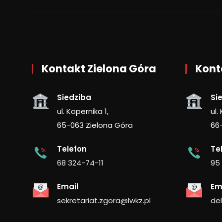
Kontakt Zielona Góra
Kont
Siedziba
Si
ul. Kopernika 1,
ul.
65-063 Zielona Góra
66
Telefon
Te
68 324-74-11
95
Email
Em
sekretariat.zgora@lwkz.pl
de