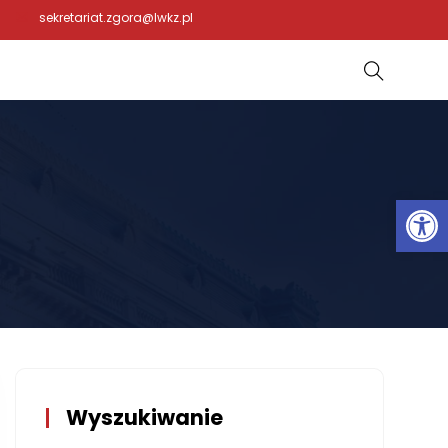
sekretariat.zgora@lwkz.pl
Otwórz 
Wyszukiwanie