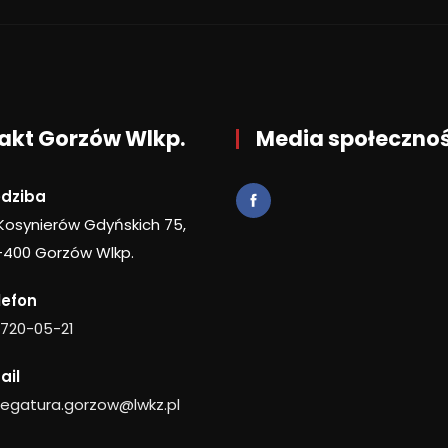
akt Gorzów Wlkp.
Media społeczno
edziba
 Kosynierów Gdyńskich 75,
-400 Gorzów Wlkp.
lefon
 720-05-21
ail
legatura.gorzow@lwkz.pl