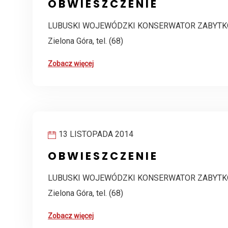
O B W I E S Z C Z E N I E
LUBUSKI WOJEWÓDZKI KONSERWATOR ZABYTKÓW W
Zielona Góra, tel. (68)
Zobacz więcej
13 LISTOPADA 2014
O B W I E S Z C Z E N I E
LUBUSKI WOJEWÓDZKI KONSERWATOR ZABYTKÓW W
Zielona Góra, tel. (68)
Zobacz więcej