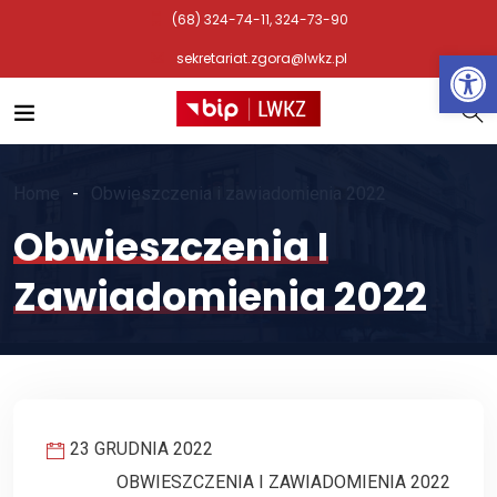
(68) 324-74-11, 324-73-90
Otwórz 
sekretariat.zgora@lwkz.pl
Home
Obwieszczenia i zawiadomienia 2022
Obwieszczenia I
Zawiadomienia 2022
23 GRUDNIA 2022
OBWIESZCZENIA I ZAWIADOMIENIA 2022