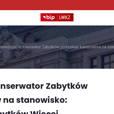
jewódzki Konserwator Zabytków poszukuje kandydatów na stan
onserwator Zabytków
 na stanowisko:
bytków Więcej…