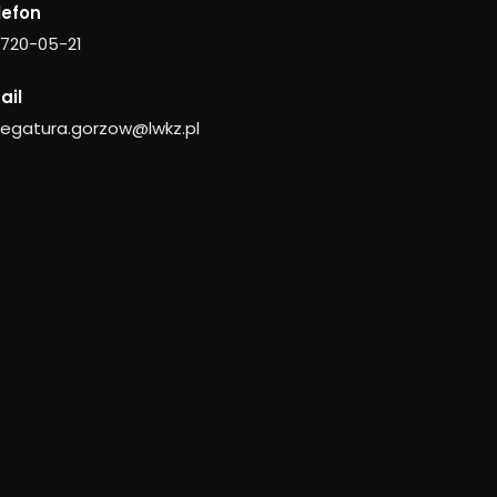
lefon
 720-05-21
ail
legatura.gorzow@lwkz.pl