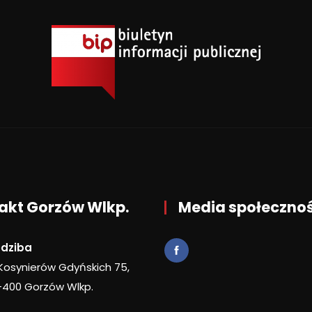
akt Gorzów Wlkp.
Media społeczno
edziba
 Kosynierów Gdyńskich 75,
-400 Gorzów Wlkp.