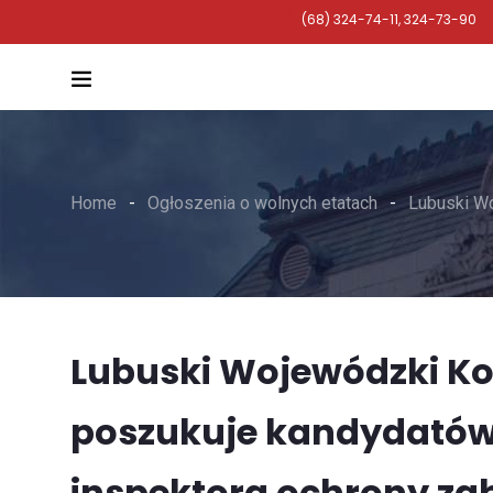
(68) 324-74-11, 324-73-90
Home
Ogłoszenia o wolnych etatach
Lubuski Wo
Lubuski Wojewódzki K
poszukuje kandydatów
inspektora ochrony za