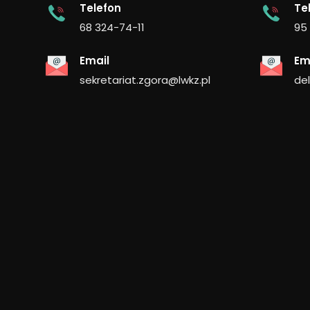
Telefon
Te
68 324-74-11
95
Email
Em
sekretariat.zgora@lwkz.pl
de