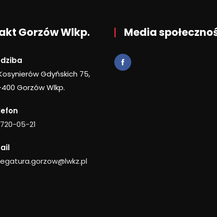
akt Gorzów Wlkp.
Media społeczno
edziba
 Kosynierów Gdyńskich 75,
-400 Gorzów Wlkp.
lefon
 720-05-21
ail
legatura.gorzow@lwkz.pl