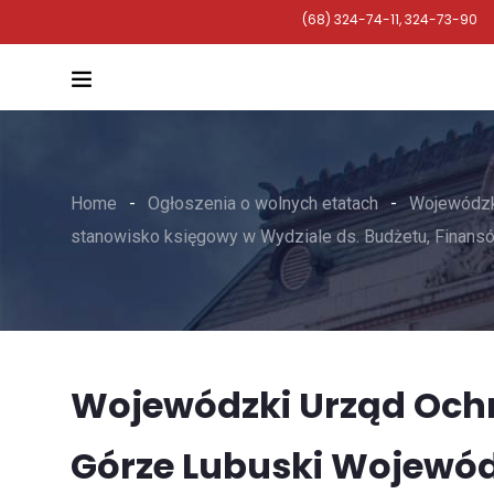
(68) 324-74-11, 324-73-90
Home
Ogłoszenia o wolnych etatach
Wojewódzk
stanowisko księgowy w Wydziale ds. Budżetu, Finansów
Wojewódzki Urząd Ochr
Górze Lubuski Wojewód