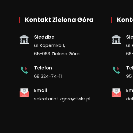
Kontakt Zielona Góra
Kont
Siedziba
Si
ul. Kopernika 1,
ul.
65-063 Zielona Góra
66
Telefon
Te
68 324-74-11
95
Email
Em
sekretariat.zgora@lwkz.pl
de