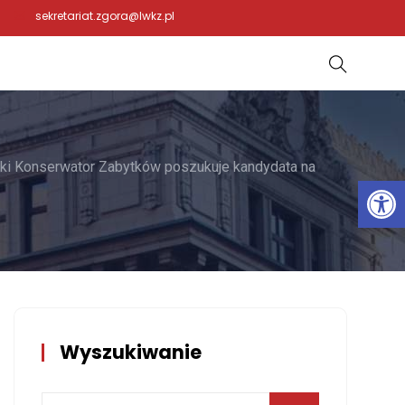
sekretariat.zgora@lwkz.pl
ki Konserwator Zabytków poszukuje kandydata na
Otwórz 
Wyszukiwanie