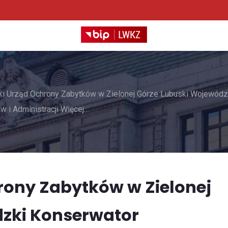
i Urząd Ochrony Zabytków w Zielonej Górze Lubuski Wojewódz
 i Administracji Więcej…
ony Zabytków w Zielonej
zki Konserwator