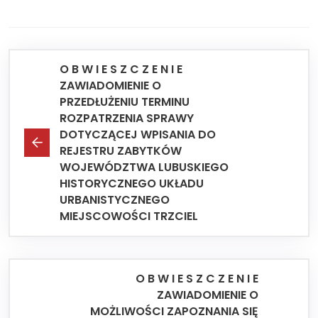
O B W I E S Z C Z E N I E
ZAWIADOMIENIE O
PRZEDŁUŻENIU TERMINU
ROZPATRZENIA SPRAWY
DOTYCZĄCEJ WPISANIA DO
REJESTRU ZABYTKÓW
WOJEWÓDZTWA LUBUSKIEGO
HISTORYCZNEGO UKŁADU
URBANISTYCZNEGO
MIEJSCOWOŚCI TRZCIEL
O B W I E S Z C Z E N I E
ZAWIADOMIENIE O
MOŻLIWOŚCI ZAPOZNANIA SIĘ