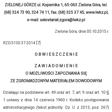
ZIELONEJ GÓRZE ul. Kopernika 1, 65-063 Zielona Góra, tel.
(68) 324 73 90, 324 74 11, fax. (68) 325 37 45, www.lwkz.pl,
e-mail: sekretariat.zgora@lwkz.pl
Zielona Góra, dnia 05.10.2015 r.
RZD.5130.37.2014 [7]
O B W I E S Z C Z E N I E
Z A W I A D O M I E N I E
O MOŻLIWOŚCI ZAPOZNANIA SIĘ
ZE ZGROMADZONYM MATERIAŁEM DOWODOWYM
Działając na podstawie art. 49 oraz art. 7, art. 9 oraz art. 10 §
1 ustawy z dnia 14 czerwca 1960 r. Kodeks postępowania
administracyjnego (tekst jednolity: Dz. U. z 2013, poz. 267)