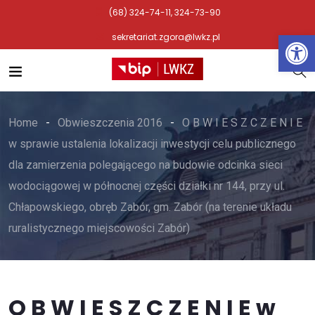
(68) 324-74-11, 324-73-90
Otwórz 
sekretariat.zgora@lwkz.pl
Home
Obwieszczenia 2016
O B W I E S Z C Z E N I E
w sprawie ustalenia lokalizacji inwestycji celu publicznego
dla zamierzenia polegającego na budowie odcinka sieci
wodociągowej w północnej części działki nr 144, przy ul.
Chłapowskiego, obręb Zabór, gm. Zabór (na terenie układu
ruralistycznego miejscowości Zabór)
O B W I E S Z C Z E N I E w