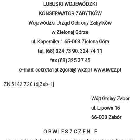
LUBUSKI WOJEWÓDZKI
KONSERWATOR ZABYTKÓW
Wojewódzki Urząd Ochrony Zabytków
w Zielonej Górze
ul. Kopernika 1 65-063 Zielona Góra
tel. (68) 324 73 90, 324 74 11
fax (68) 325 37 45
e-mail: sekretariat.zgora@lwkz.pl, www.lwkz.pl
ZN.5142.7.2016[Zab-1]
Wójt Gminy Zabór
ul. Lipowa 15
66-003 Zabór
O B W I E S Z C Z E N I E