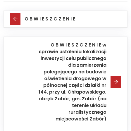
O B W I E S Z C Z E N I E
O B W I E S Z C Z E N I E w
sprawie ustalenia lokalizacji
inwestycji celu publicznego
dla zamierzenia
polegającego na budowie
oświetlenia drogowego w
północnej części działki nr
144, przy ul. Chłapowskiego,
obręb Zabór, gm. Zabór (na
terenie układu
ruralistycznego
miejscowości Zabór)