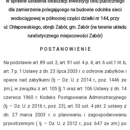
w sprawie ustalenia lokalizacji inwestycji celu publicznego
dla zamierzenia polegającego na budowie odcinka sieci
wodociągowej w północnej części działki nr 144, przy
ul. Chłapowskiego, obręb Zabór, gm. Zabór (na terenie układu
ruralistycznego miejscowości Zabór)
P O S T A N O W I E N I E
Na podstawie art. 89 ust. 2, art. 91 ust. 4 p. 4, art. 6 ust.1 lit. b,
art. 7 p. 1 Ustawy z dn. 23 lipca 2003 r. o ochronie zabytków i
opiece nad zabytkami (tj – Dz. U. z 2014 r., poz. 1446 ze
zm.), w związku z art. 105 § 1 oraz art. 106 Ustawy z dn. 14
czerwca 1960 r. Kodeks Postępowania Administracyjnego
(tj. – Dz. U. z 2016 r., poz. 23), art. 53 ust. 4 pkt. 2 ustawy z
dn. 27 marca 2003 r. o planowaniu i zagospodarowaniu
przestrzennym ( tj. – Dz. U. z 2012 r., poz. 647 ze zm.) po