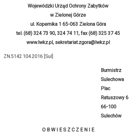
Wojewódzki Urząd Ochrony Zabytków
w Zielonej Górze
ul. Kopernika 1 65-063 Zielona Góra
tel. (68) 324 73 90, 324 74 11, fax (68) 325 37 45
www.lwkz.pl, sekretariat.zgora@lwkz.pl
ZN.5142.104.2016 [Sul]
Burmistrz
Sulechowa
Plac
Ratuszowy 6
66-100
Sulechów
O B W I E S Z C Z E N I E