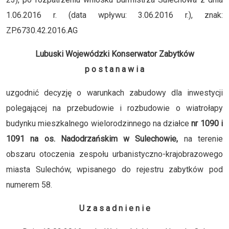
1.06.2016 r. (data wpływu: 3.06.2016 r.), znak:
ZP.6730.42.2016.AG
Lubuski Wojewódzki Konserwator Zabytków
p o s t a n a w i a
uzgodnić decyzję o warunkach zabudowy dla inwestycji
polegającej na przebudowie i rozbudowie o wiatrołapy
budynku mieszkalnego wielorodzinnego na działce
nr 1090 i
1091 na os. Nadodrzańskim w Sulechowie,
na terenie
obszaru otoczenia zespołu urbanistyczno-krajobrazowego
miasta Sulechów, wpisanego do rejestru zabytków pod
numerem 58.
U z a s a d n i e n i e