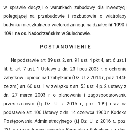
w sprawie decyzji o warunkach zabudowy dla inwestycji
polegającej na przebudowie i rozbudowie o wiatrołapy
budynku mieszkalnego wielorodzinnego na działce
nr 1090 i
1091 na os. Nadodrzańskim w Sulechowie.
P O S T A N O W I E N I E
Na podstawie art. 89 ust. 2, art. 91 ust. 4 pkt 4, art. 6 ust.1
lit. b, art. 7 ust. 1 Ustawy z dn. 23 lipca 2003 r. o ochronie
zabytków i opiece nad zabytkami (Dz. U. z 2014 r., poz. 1446
ze zm.) art. 60 ust. 1 w związku z art. 53 ust. 4 p. 2 ustawy z
dn. 27 marca 2003 r. o planowaniu i zagospodarowaniu
przestrzennym (t.j Dz. U. z 2015 r., poz. 199) oraz na
podstawie art. 106 Ustawy z dn. 14 czerwca 1960 r. Kodeks
Postępowania Administracyjnego (t.j Dz. U. z 2016 r., poz.
23), po rozpatrzeniu wniosku Burmistrza Sulechowa z dnia