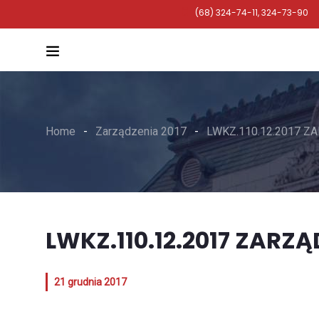
(68) 324-74-11, 324-73-90
Home
Zarządzenia 2017
LWKZ.110.12.2017 Z
LWKZ.110.12.2017 ZARZĄ
21 grudnia 2017