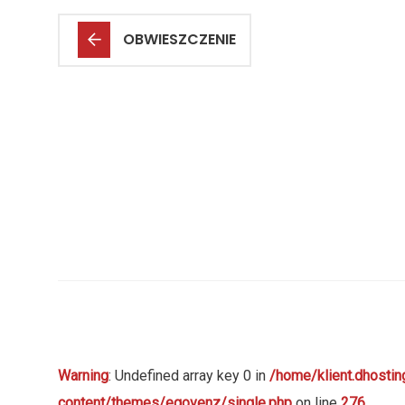
OBWIESZCZENIE
Warning
: Undefined array key 0 in
/home/klient.dhostin
content/themes/egovenz/single.php
on line
276