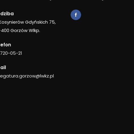
edziba
 Kosynierów Gdyńskich 75,
-400 Gorzów Wlkp.
lefon
 720-05-21
ail
legatura.gorzow@lwkz.pl