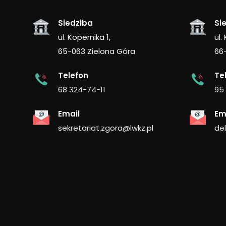
Siedziba
Si
ul. Kopernika 1,
ul.
65-063 Zielona Góra
66
Telefon
Te
68 324-74-11
95
Email
Em
sekretariat.zgora@lwkz.pl
de