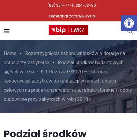
(68) 324-74-11, 324-73-90
Otwórz 
sekretariat.zgora@lwkz.pl
Home
Rozstrzygnięcia naboru wniosków o dotacje na
prace przy zabytkach
Podział środków budżetowych
ujętych w Dziale 921 Rozdział 92120 – Ochrona i
konserwacja zabytków do realizacji w ramach dotacji
celowych na prace konserwatorskie, restauratorskie i roboty
budowlane przy zabytkach w roku 2018 r.
Podział środków