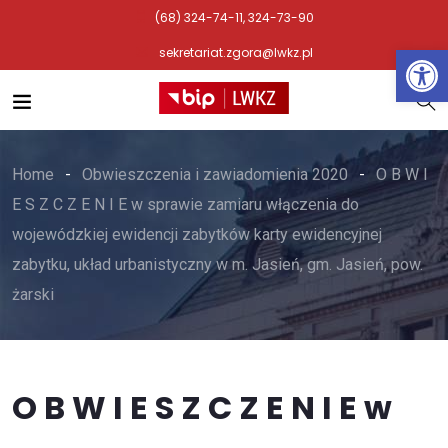
(68) 324-74-11, 324-73-90
Otwórz 
sekretariat.zgora@lwkz.pl
Home
Obwieszczenia i zawiadomienia 2020
O B W I
E S Z C Z E N I E w sprawie zamiaru włączenia do
wojewódzkiej ewidencji zabytków karty ewidencyjnej
zabytku, układ urbanistyczny w m. Jasień, gm. Jasień, pow.
żarski
O B W I E S Z C Z E N I E w