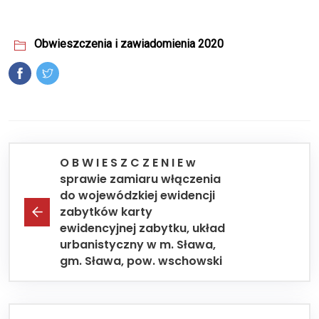
Obwieszczenia i zawiadomienia 2020
O B W I E S Z C Z E N I E w
sprawie zamiaru włączenia
do wojewódzkiej ewidencji
zabytków karty
ewidencyjnej zabytku, układ
urbanistyczny w m. Sława,
gm. Sława, pow. wschowski