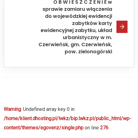
O B W I E S Z C Z E N I E w
sprawie zamiaru włączenia
do wojewódzkiej ewidencji
zabytków karty
ewidencyjnej zabytku, układ
urbanistyczny w m.
Czerwieńsk, gm. Czerwieńsk,
pow. zielonogórski
Warning
: Undefined array key 0 in
/home/klient.dhosting.pl/lwkz/bip.lwkz.pl/public_html/wp-
content/themes/egovenz/single.php
on line
276