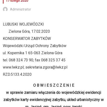
17 lutego 2020
Administrator
LUBUSKI WOJEWÓDZKI
Zielona Góra, 17.02.2020
KONSERWATOR ZABYTKÓW
Wojewódzki Urząd Ochrony Zabytków
ul. Kopernika 1 65-063 Zielona Góra
tel. 068 324 73 90; fax 068 325 37 45
www.lwkz.pl; sekretaria.zgora@lwkz.pl
RZD.5133.4.2020
O B W I E S Z C Z E N I E
w sprawie zamiaru włączenia do wojewódzkiej ewidencji
zabytków karty ewidencyjnej zabytku, układ urbanistyczny w
m. Jasień, gm. Jasień, pow. żarski