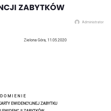
NCJI ZABYTKÓW
Administrator
a Góra, 11.05.2020
 D O M I E N I E
KARTY EWIDENCYJNEJ ZABYTKU
 EWIDENCJI ZABYTKÓW