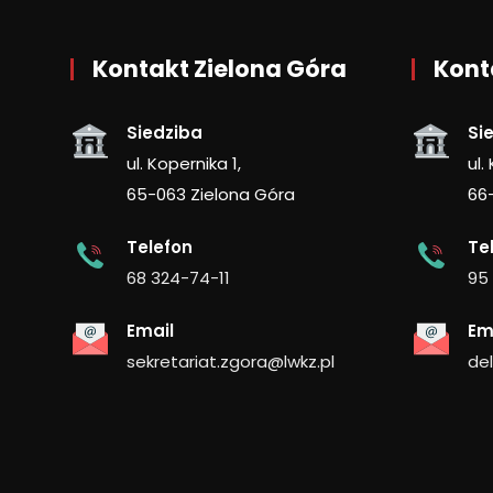
Kontakt Zielona Góra
Kont
Siedziba
Si
ul. Kopernika 1,
ul.
65-063 Zielona Góra
66
Telefon
Te
68 324-74-11
95
Email
Em
sekretariat.zgora@lwkz.pl
de