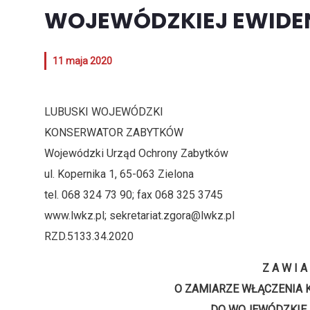
WOJEWÓDZKIEJ EWIDE
11 maja 2020
LUBUSKI WOJEWÓDZKI Zielon
KONSERWATOR ZABYTKÓW
Wojewódzki Urząd Ochrony Zabytków
ul. Kopernika 1, 65-063 Zielona
tel. 068 324 73 90; fax 068 325 3745
www.lwkz.pl; sekretariat.zgora@lwkz.pl
RZD.5133.34.2020
Z A W I A
O ZAMIARZE WŁĄCZENIA 
DO WOJEWÓDZKIEJ