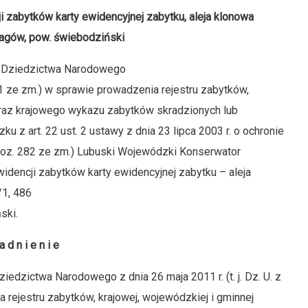
 zabytków karty ewidencyjnej zabytku, aleja klonowa
Łagów, pow. świebodziński
 i Dziedzictwa Narodowego
. 661 ze zm.) w sprawie prowadzenia rejestru zabytków,
oraz krajowego wykazu zabytków skradzionych lub
 z art. 22 ust. 2 ustawy z dnia 23 lipca 2003 r. o ochronie
., poz. 282 ze zm.) Lubuski Wojewódzki Konserwator
dencji zabytków karty ewidencyjnej zabytku – aleja
/1, 486
ski.
a d n i e n i e
iedzictwa Narodowego z dnia 26 maja 2011 r. (t. j. Dz. U. z
a rejestru zabytków, krajowej, wojewódzkiej i gminnej