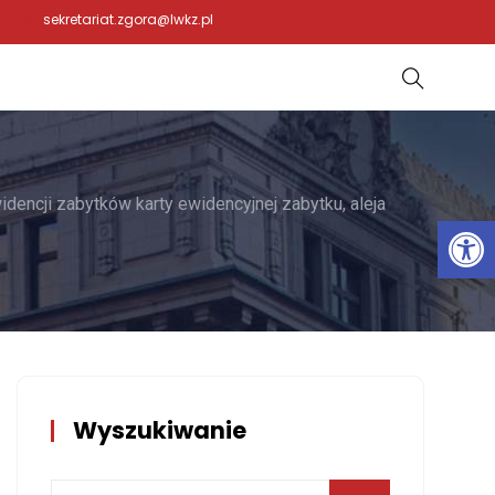
sekretariat.zgora@lwkz.pl
dencji zabytków karty ewidencyjnej zabytku, aleja
Otwórz 
Wyszukiwanie