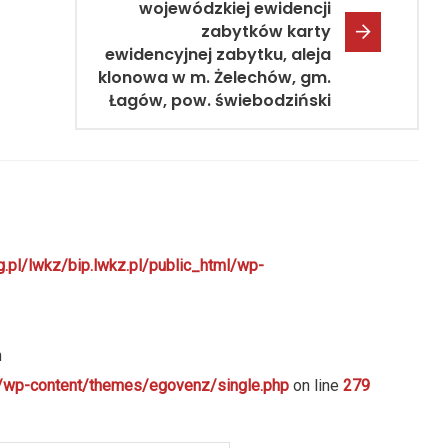
wojewódzkiej ewidencji
zabytków karty
ewidencyjnej zabytku, aleja
klonowa w m. Żelechów, gm.
Łagów, pow. świebodziński
g.pl/lwkz/bip.lwkz.pl/public_html/wp-
n
ml/wp-content/themes/egovenz/single.php
on line
279