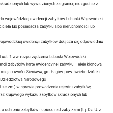
kradzionych lub wywiezionych za granicę niezgodnie z
o do wojewódzkiej ewidencji zabytków Lubuski Wojewódzki
ciela lub posiadacza zabytku albo nieruchomości lub
wojewódzkiej ewidencji zabytków dołącza się odpowiednio
14 ust. 1 ww. rozporządzenia Lubuski Wojewódzki
cji zabytków kartę ewidencyjnej zabytku – aleja klonowa
w miejscowości Sieniawa, gm. Łagów, pow. świebodziński.
 i Dziedzictwa Narodowego
. 661 ze zm.) w sprawie prowadzenia rejestru zabytków,
oraz krajowego wykazu zabytków skradzionych lub
. o ochronie zabytków i opiece nad zabytkami (t. j. Dz. U. z