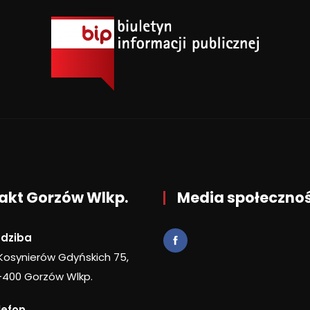
akt Gorzów Wlkp.
Media społeczno
edziba
 Kosynierów Gdyńskich 75,
-400 Gorzów Wlkp.
lefon