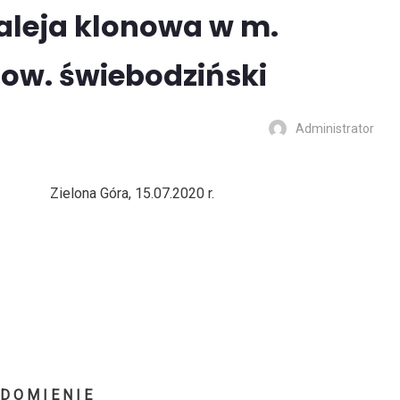
aleja klonowa w m.
pow. świebodziński
Administrator
óra, 15.07.2020 r.
 D O M I E N I E