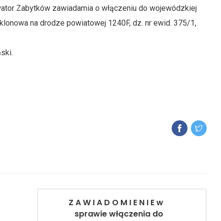
wator Zabytków zawiadamia o włączeniu do wojewódzkiej
 klonowa na drodze powiatowej 1240F, dz. nr ewid. 375/1,
ski.
Z A W I A D O M I E N I E w
sprawie włączenia do