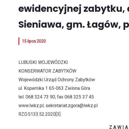
ewidencyjnej zabytku, 
Sieniawa, gm. Łagów, 
15 lipca 2020
LUBUSKI WOJEWÓDZKI Zielona G
KONSERWATOR ZABYTKÓW
Wojewódzki Urząd Ochrony Zabytków
ul. Kopernika 1 65-063 Zielona Góra
tel. 068 324 73 90; fax 068 325 37 45
www.lwkz.pl; sekretariat.zgora@lwkz.pl
RZD.5133.52.2020[3]
Z A W I A