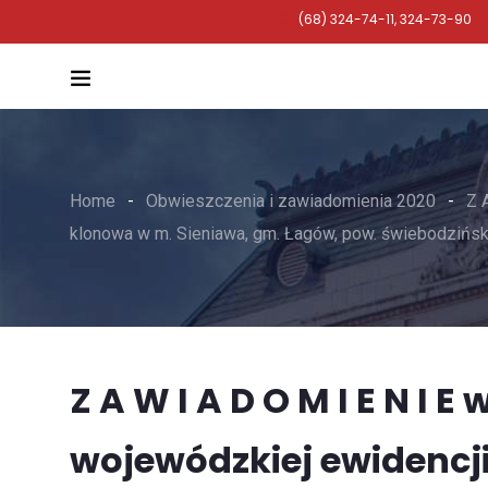
(68) 324-74-11, 324-73-90
Home
Obwieszczenia i zawiadomienia 2020
Z 
klonowa w m. Sieniawa, gm. Łagów, pow. świebodzińsk
Z A W I A D O M I E N I 
wojewódzkiej ewidencj