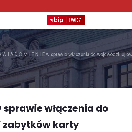
A W I A D O M I E N I E w sprawie włączenia do wojewódzkiej ewi
i
E w sprawie włączenia do
i zabytków karty