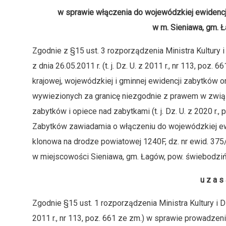
w sprawie włączenia do wojewódzkiej ewidencji
w m. Sieniawa, gm. 
Zgodnie z §15 ust. 3 rozporządzenia Ministra Kultury
z dnia 26.05.2011 r. (t. j. Dz. U. z 2011 r., nr 113, poz
krajowej, wojewódzkiej i gminnej ewidencji zabytków 
wywiezionych za granicę niezgodnie z prawem w związku
zabytków i opiece nad zabytkami (t. j. Dz. U. z 2020 r
Zabytków zawiadamia o włączeniu do wojewódzkiej ewi
klonowa na drodze powiatowej 1240F, dz. nr ewid. 375
w miejscowości Sieniawa, gm. Łagów, pow. świebodziń
u z a s 
Zgodnie §15 ust. 1 rozporządzenia Ministra Kultury i Dz
2011 r., nr 113, poz. 661 ze zm.) w sprawie prowadzeni