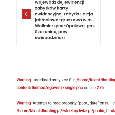
wojewódzkiej ewidencji
zabytków karty
ewidencyjnej zabytku, aleja
jabłoniowo-gruszowa w m.
Wolimierzyce-Opalewo, gm.
Szczaniec, pow.
świebodziński
Warning
: Undefined array key 0 in
/home/klient.dhostin
content/themes/egovenz/single.php
on line
276
Warning
: Attempt to read property "post_date" on null i
/home/klient.dhosting.pl/lwkz/bip.lwkz.pl/public_ht