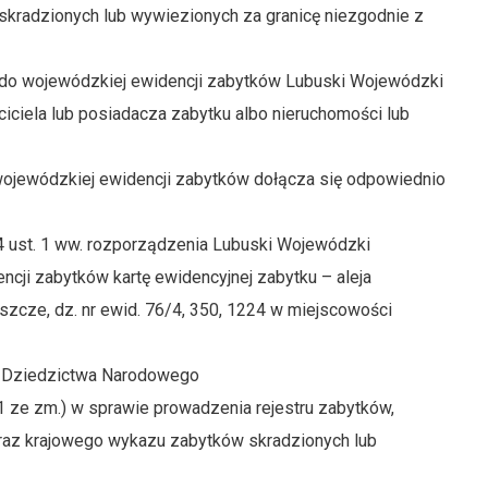
kradzionych lub wywiezionych za granicę niezgodnie z
o do wojewódzkiej ewidencji zabytków Lubuski Wojewódzki
ciela lub posiadacza zabytku albo nieruchomości lub
wojewódzkiej ewidencji zabytków dołącza się odpowiednio
14 ust. 1 ww. rozporządzenia Lubuski Wojewódzki
cji zabytków kartę ewidencyjnej zabytku – aleja
zcze, dz. nr ewid. 76/4, 350, 1224 w miejscowości
 i Dziedzictwa Narodowego
. 661 ze zm.) w sprawie prowadzenia rejestru zabytków,
oraz krajowego wykazu zabytków skradzionych lub