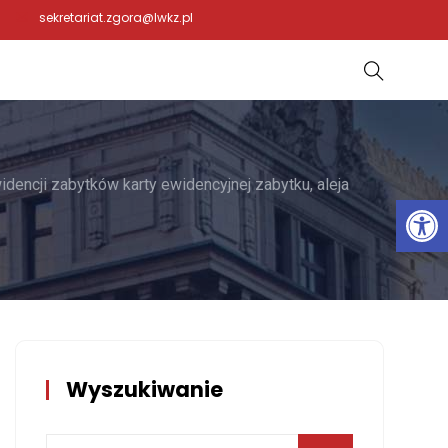
sekretariat.zgora@lwkz.pl
dencji zabytków karty ewidencyjnej zabytku, aleja
Otwórz 
Wyszukiwanie