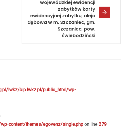
wojewódzkiej ewidencji
zabytków karty
ewidencyjnej zabytku, aleja
dębowa w m. Szczaniec, gm.
Szczaniec, pow.
świebodziński
g.pl/lwkz/bip.lwkz.pl/public_html/wp-
n
ml/wp-content/themes/egovenz/single.php
on line
279