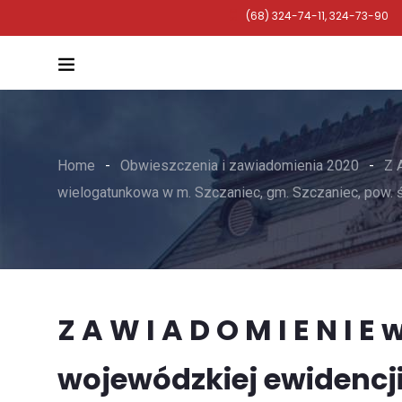
(68) 324-74-11, 324-73-90
Home
Obwieszczenia i zawiadomienia 2020
Z 
wielogatunkowa w m. Szczaniec, gm. Szczaniec, pow. 
Z A W I A D O M I E N I 
wojewódzkiej ewidencj