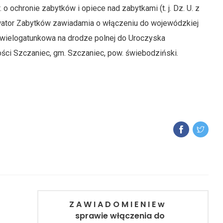
. o ochronie zabytków i opiece nad zabytkami (t. j. Dz. U. z
wator Zabytków zawiadamia o włączeniu do wojewódzkiej
a wielogatunkowa na drodze polnej do Uroczyska
ości Szczaniec, gm. Szczaniec, pow. świebodziński.
Z A W I A D O M I E N I E w
sprawie włączenia do