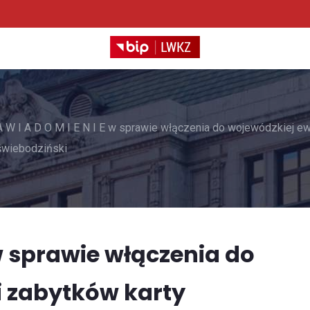
A W I A D O M I E N I E w sprawie włączenia do wojewódzkiej ewi
świebodziński
E w sprawie włączenia do
i zabytków karty