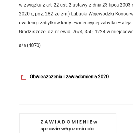
w związku z art. 22 ust. 2 ustawy z dnia 23 lipca 2003 r
2020 r., poz. 282 ze zm.) Lubuski Wojewódzki Konser
ewidencji zabytków karty ewidencyjnej zabytku – alej
Grodziszcze, dz. nr ewid. 76/4, 350, 1224 w miejscow
a/a (4870).
Obwieszczenia i zawiadomienia 2020
Z A W I A D O M I E N I E w
sprawie włączenia do