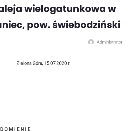
 aleja wielogatunkowa w
aniec, pow. świebodziński
Administrator
óra, 15.07.2020 r.
 D O M I E N I E