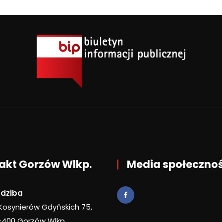
akt Gorzów Wlkp.
Media społeczno
edziba
 Kosynierów Gdyńskich 75,
-400 Gorzów Wlkp.