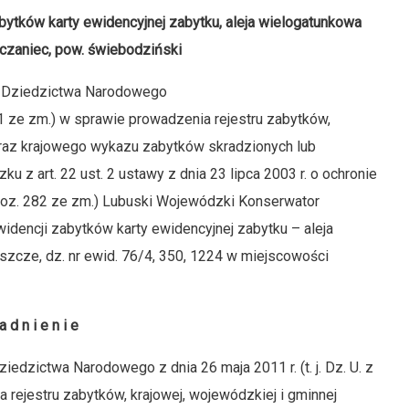
ytków karty ewidencyjnej zabytku, aleja wielogatunkowa
czaniec, pow. świebodziński
 i Dziedzictwa Narodowego
. 661 ze zm.) w sprawie prowadzenia rejestru zabytków,
oraz krajowego wykazu zabytków skradzionych lub
 z art. 22 ust. 2 ustawy z dnia 23 lipca 2003 r. o ochronie
., poz. 282 ze zm.) Lubuski Wojewódzki Konserwator
dencji zabytków karty ewidencyjnej zabytku – aleja
zcze, dz. nr ewid. 76/4, 350, 1224 w miejscowości
a d n i e n i e
iedzictwa Narodowego z dnia 26 maja 2011 r. (t. j. Dz. U. z
a rejestru zabytków, krajowej, wojewódzkiej i gminnej