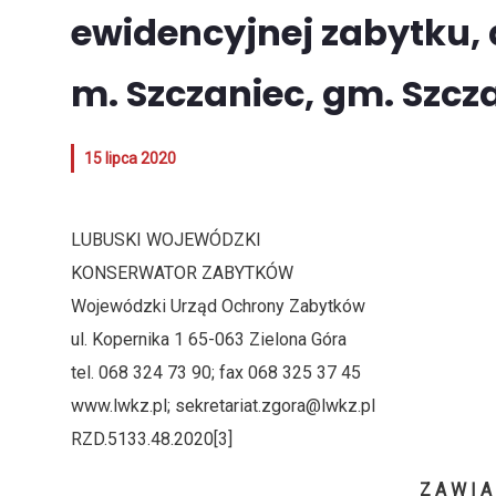
ewidencyjnej zabytku,
m. Szczaniec, gm. Szcz
15 lipca 2020
LUBUSKI WOJEWÓDZKI Zielona G
KONSERWATOR ZABYTKÓW
Wojewódzki Urząd Ochrony Zabytków
ul. Kopernika 1 65-063 Zielona Góra
tel. 068 324 73 90; fax 068 325 37 45
www.lwkz.pl; sekretariat.zgora@lwkz.pl
RZD.5133.48.2020[3]
Z A W I A