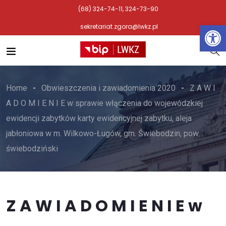
(68) 324-74-11, 324-73-90
Otwórz 
sekretariat.zgora@lwkz.pl
Home
Obwieszczenia i zawiadomienia 2020
Z A W I
A D O M I E N I E w sprawie włączenia do wojewódzkiej
ewidencji zabytków karty ewidencyjnej zabytku, aleja
jabłoniowa w m. Wilkowo-Ługów, gm. Świebodzin, pow.
świebodziński
Z A W I A D O M I E N I E w