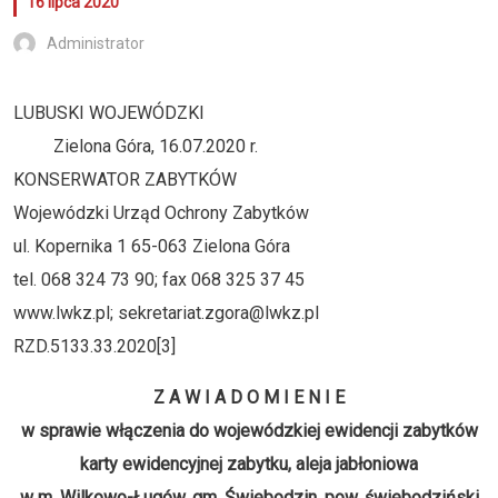
16 lipca 2020
Administrator
LUBUSKI WOJEWÓDZKI
Zielona Góra, 16.07.2020 r.
KONSERWATOR ZABYTKÓW
Wojewódzki Urząd Ochrony Zabytków
ul. Kopernika 1 65-063 Zielona Góra
tel. 068 324 73 90; fax 068 325 37 45
www.lwkz.pl; sekretariat.zgora@lwkz.pl
RZD.5133.33.2020[3]
Z A W I A D O M I E N I E
w sprawie włączenia do wojewódzkiej ewidencji zabytków
karty ewidencyjnej zabytku, aleja jabłoniowa
w m. Wilkowo-Ługów, gm. Świebodzin, pow. świebodziński