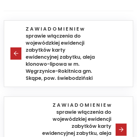
Z A W I A D O M I E N I E w
sprawie włączenia do
wojewódzkiej ewidencji
zabytków karty
ewidencyjnej zabytku, aleja
klonowo-lipowa w m.
Węgrzynice-Rokitnica gm.
Skąpe, pow. świebodziński
Z A W I A D O M I E N I E w
sprawie włączenia do
wojewódzkiej ewidencji
zabytków karty
ewidencyjnej zabytku, aleja