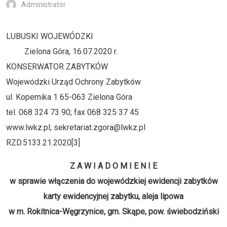
Administrator
LUBUSKI WOJEWÓDZKI
Zielona Góra, 16.07.2020 r.
KONSERWATOR ZABYTKÓW
Wojewódzki Urząd Ochrony Zabytków
ul. Kopernika 1 65-063 Zielona Góra
tel. 068 324 73 90; fax 068 325 37 45
www.lwkz.pl; sekretariat.zgora@lwkz.pl
RZD.5133.21.2020[3]
Z A W I A D O M I E N I E
w sprawie włączenia do wojewódzkiej ewidencji zabytków
karty ewidencyjnej zabytku, aleja lipowa
w m. Rokitnica-Węgrzynice, gm. Skąpe, pow. świebodziński