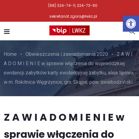
(68) 324-74-11, 324-73-90
Otwórz 
sekretariat.zgora@lwkz.pl
Home
Obwieszczenia i zawiadomienia 2020
Z A W I
A D O M I E N I E w sprawie włączenia do wojewódzkiej
ewidencji zabytków karty ewidencyjnej zabytku, aleja lipowa
w m. Rokitnica-Węgrzynice, gm. Skąpe, pow. świebodziński
Z A W I A D O M I E N I E w
sprawie włączenia do