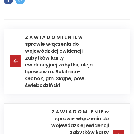
Z A W I A D O M I E N I E w
sprawie włączenia do
wojewódzkiej ewidencji
zabytków karty
ewidencyjnej zabytku, aleja
lipowa w m. Rokitnica-
Ołobok, gm. Skąpe, pow.
świebodziński
Z A W I A D O M I E N I E w
sprawie włączenia do
wojewódzkiej ewidencji
zabytków karty