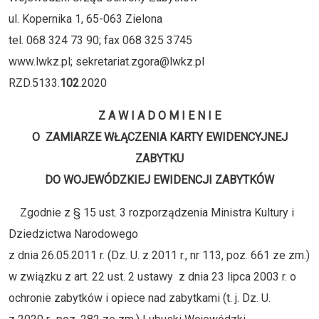
ul. Kopernika 1, 65-063 Zielona
tel. 068 324 73 90; fax 068 325 3745
www.lwkz.pl; sekretariat.zgora@lwkz.pl
RZD.5133.
102
.2020
Z A W I A D O M I E N I E
O ZAMIARZE WŁĄCZENIA KARTY EWIDENCYJNEJ
ZABYTKU
DO WOJEWÓDZKIEJ EWIDENCJI ZABYTKÓW
Zgodnie z § 15 ust. 3 rozporządzenia Ministra Kultury i
Dziedzictwa Narodowego
z dnia 26.05.2011 r. (Dz. U. z 2011 r., nr 113, poz. 661 ze zm.)
w związku z art. 22 ust. 2 ustawy z dnia 23 lipca 2003 r. o
ochronie zabytków i opiece nad zabytkami (t. j. Dz. U.