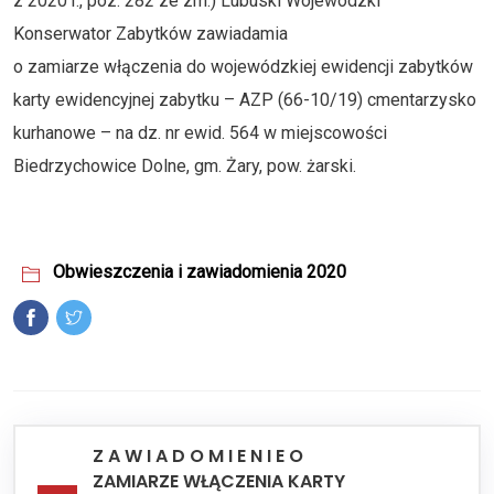
z 2020 r., poz. 282 ze zm.) Lubuski Wojewódzki
Konserwator Zabytków zawiadamia
o zamiarze włączenia do wojewódzkiej ewidencji zabytków
karty ewidencyjnej zabytku – AZP (66-10/19) cmentarzysko
kurhanowe – na dz. nr ewid. 564 w miejscowości
Biedrzychowice Dolne, gm. Żary, pow. żarski.
Obwieszczenia i zawiadomienia 2020
Z A W I A D O M I E N I E O
ZAMIARZE WŁĄCZENIA KARTY