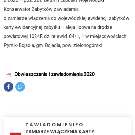
z 2020 r., poz. 282 ze zm.) Lubuski Wojewódzki
Konserwator Zabytków zawiadamia
o zamiarze włączenia do wojewódzkiej ewidencji zabytków
karty ewidencyjnej zabytku – aleja lipowa na drodze
powiatowej 1024F, dz. nr ewid. 84/1, 1 w miejscowościach
Pyrnik-Bojadła, gm. Bojadła, pow. zielonogórski.
Obwieszczenia i zawiadomienia 2020
Z A W I A D O M I E N I E O
ZAMIARZE WŁĄCZENIA KARTY