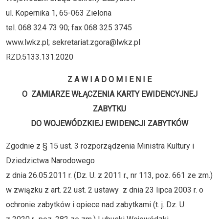
ul. Kopernika 1, 65-063 Zielona
tel. 068 324 73 90; fax 068 325 3745
www.lwkz.pl; sekretariat.zgora@lwkz.pl
RZD.5133.131.2020
Z A W I A D O M I E N I E
O ZAMIARZE WŁĄCZENIA KARTY EWIDENCYJNEJ
ZABYTKU
DO WOJEWÓDZKIEJ EWIDENCJI ZABYTKÓW
Zgodnie z § 15 ust. 3 rozporządzenia Ministra Kultury i
Dziedzictwa Narodowego
z dnia 26.05.2011 r. (Dz. U. z 2011 r., nr 113, poz. 661 ze zm.)
w związku z art. 22 ust. 2 ustawy z dnia 23 lipca 2003 r. o
ochronie zabytków i opiece nad zabytkami (t. j. Dz. U.