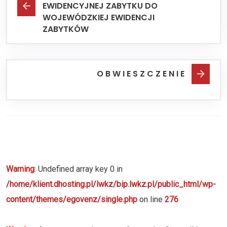
EWIDENCYJNEJ ZABYTKU DO
WOJEWÓDZKIEJ EWIDENCJI
ZABYTKÓW
O B W I E S Z C Z E N I E
Warning
: Undefined array key 0 in
/home/klient.dhosting.pl/lwkz/bip.lwkz.pl/public_html/wp-
content/themes/egovenz/single.php
on line
276