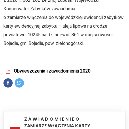
z 2020 r., poz. 282 ze zm.) Lubuski Wojewódzki
Konserwator Zabytków zawiadamia
o zamiarze włączenia do wojewódzkiej ewidencji zabytków
karty ewidencyjnej zabytku – aleja lipowa na drodze
powiatowej 1024F na dz. nr ewid. 861 w miejscowości
Bojadła, gm. Bojadła, pow. zielonogórski.
Obwieszczenia i zawiadomienia 2020
Z A W I A D O M I E N I E O
ZAMIARZE WŁĄCZENIA KARTY