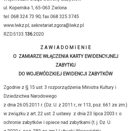
ul. Kopernika 1, 65-063 Zielona
tel. 068 324 73 90; fax 068 325 3745
www.lwkz.pl; sekretariat.zgora@lwkz.pl
RZD.5133.
136
.2020
Z A W I A D O M I E N I E
O ZAMIARZE WŁĄCZENIA KARTY EWIDENCYJNEJ
ZABYTKU
DO WOJEWÓDZKIEJ EWIDENCJI ZABYTKÓW
Zgodnie z § 15 ust. 3 rozporządzenia Ministra Kultury i
Dziedzictwa Narodowego
z dnia 26.05.2011 r. (Dz. U. z 2011 r., nr 113, poz. 661 ze zm.)
w związku z art. 22 ust. 2 ustawy z dnia 23 lipca 2003 r. o
ochronie zabytków i opiece nad zabytkami (t. j. Dz. U.