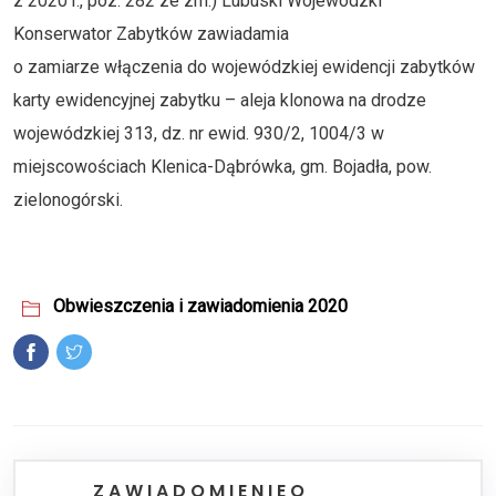
z 2020 r., poz. 282 ze zm.) Lubuski Wojewódzki
Konserwator Zabytków zawiadamia
o zamiarze włączenia do wojewódzkiej ewidencji zabytków
karty ewidencyjnej zabytku – aleja klonowa na drodze
wojewódzkiej 313, dz. nr ewid. 930/2, 1004/3 w
miejscowościach Klenica-Dąbrówka, gm. Bojadła, pow.
zielonogórski.
Obwieszczenia i zawiadomienia 2020
Z A W I A D O M I E N I E O