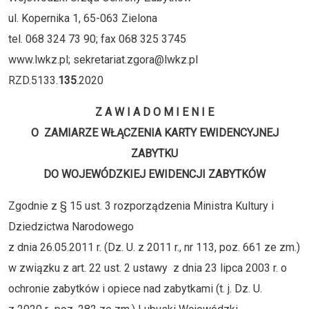
ul. Kopernika 1, 65-063 Zielona
tel. 068 324 73 90; fax 068 325 3745
www.lwkz.pl; sekretariat.zgora@lwkz.pl
RZD.5133.
135
.2020
Z A W I A D O M I E N I E
O ZAMIARZE WŁĄCZENIA KARTY EWIDENCYJNEJ
ZABYTKU
DO WOJEWÓDZKIEJ EWIDENCJI ZABYTKÓW
Zgodnie z § 15 ust. 3 rozporządzenia Ministra Kultury i
Dziedzictwa Narodowego
z dnia 26.05.2011 r. (Dz. U. z 2011 r., nr 113, poz. 661 ze zm.)
w związku z art. 22 ust. 2 ustawy z dnia 23 lipca 2003 r. o
ochronie zabytków i opiece nad zabytkami (t. j. Dz. U.