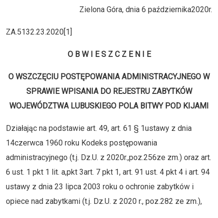
Zielona Góra, dnia 6 października2020r.
ZA.5132.23.2020[1]
O B W I E S Z C Z E N I E
O WSZCZĘCIU POSTĘPOWANIA ADMINISTRACYJNEGO W
SPRAWIE WPISANIA DO REJESTRU ZABYTKÓW
WOJEWÓDZTWA LUBUSKIEGO POLA BITWY POD KIJAMI
Działając na podstawie art. 49, art. 61 § 1ustawy z dnia
14czerwca 1960 roku Kodeks postępowania
administracyjnego (t.j. Dz.U. z 2020r.,poz.256ze zm.) oraz art.
6 ust. 1 pkt 1 lit. a,pkt 3art. 7 pkt 1, art. 91 ust. 4 pkt 4 i art. 94
ustawy z dnia 23 lipca 2003 roku o ochronie zabytków i
opiece nad zabytkami (t.j. Dz.U. z 2020 r., poz.282 ze zm.),