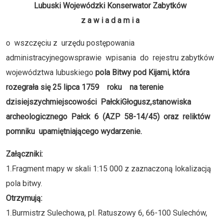
Lubuski Wojewódzki Konserwator Zabytków
z a w i a d a m i a
o wszczęciu z urzędu postępowania
administracyjnegowsprawie wpisania do rejestru zabytków
województwa lubuskiego
pola Bitwy pod Kijami, która
rozegrała się 25 lipca 1759 roku na terenie
dzisiejszychmiejscowości PałckiGłogusz,stanowiska
archeologicznego Pałck 6 (AZP 58-14/45) oraz reliktów
pomniku upamiętniającego wydarzenie.
Załączniki:
1.Fragment mapy w skali 1:15 000 z zaznaczoną lokalizacją
pola bitwy.
Otrzymują:
1.Burmistrz Sulechowa, pl. Ratuszowy 6, 66-100 Sulechów,