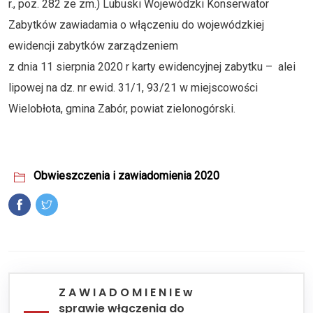
r., poz. 282 ze zm.) Lubuski Wojewódzki Konserwator
Zabytków zawiadamia o włączeniu do wojewódzkiej
ewidencji zabytków zarządzeniem
z dnia 11 sierpnia 2020 r karty ewidencyjnej zabytku – alei
lipowej na dz. nr ewid. 31/1, 93/21 w miejscowości
Wielobłota, gmina Zabór, powiat zielonogórski.
Obwieszczenia i zawiadomienia 2020
Z A W I A D O M I E N I E w
sprawie włączenia do