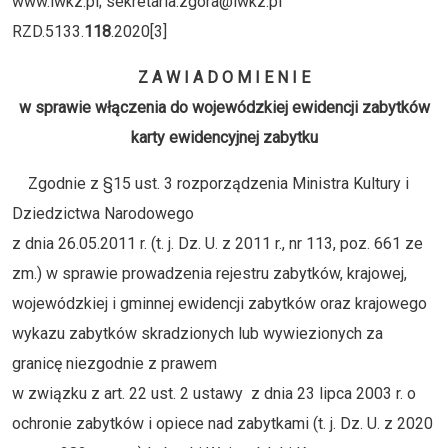
www.lwkz.pl; sekretaria.zgora@lwkz.pl
RZD.5133.
118
.2020[3]
Z A W I A D O M I E N I E
w sprawie włączenia do wojewódzkiej ewidencji zabytków
karty ewidencyjnej zabytku
Zgodnie z §15 ust. 3 rozporządzenia Ministra Kultury i
Dziedzictwa Narodowego
z dnia 26.05.2011 r. (t. j. Dz. U. z 2011 r., nr 113, poz. 661 ze
zm.) w sprawie prowadzenia rejestru zabytków, krajowej,
wojewódzkiej i gminnej ewidencji zabytków oraz krajowego
wykazu zabytków skradzionych lub wywiezionych za
granicę niezgodnie z prawem
w związku z art. 22 ust. 2 ustawy z dnia 23 lipca 2003 r. o
ochronie zabytków i opiece nad zabytkami (t. j. Dz. U. z 2020