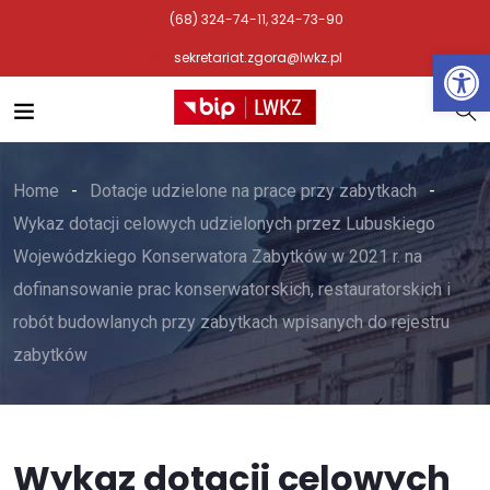
(68) 324-74-11, 324-73-90
Otwórz 
sekretariat.zgora@lwkz.pl
Home
Dotacje udzielone na prace przy zabytkach
Wykaz dotacji celowych udzielonych przez Lubuskiego
Wojewódzkiego Konserwatora Zabytków w 2021 r. na
dofinansowanie prac konserwatorskich, restauratorskich i
robót budowlanych przy zabytkach wpisanych do rejestru
zabytków
Wykaz dotacji celowych