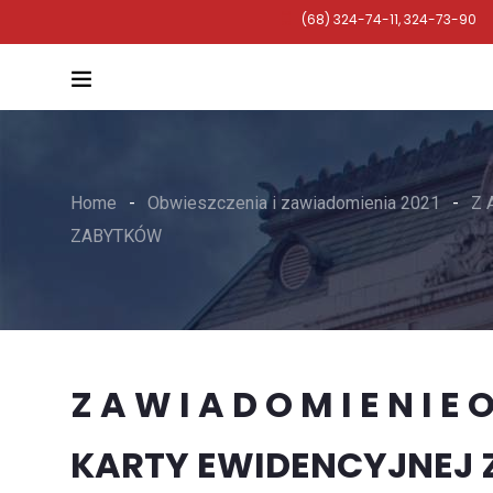
(68) 324-74-11, 324-73-90
Home
Obwieszczenia i zawiadomienia 2021
Z 
ZABYTKÓW
Z A W I A D O M I E N I
KARTY EWIDENCYJNEJ 