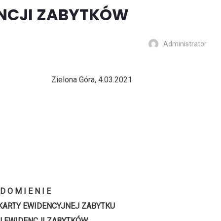
NCJI ZABYTKÓW
Administrator
na Góra, 4.03.2021
 D O M I E N I E
KARTY EWIDENCYJNEJ ZABYTKU
 EWIDENCJI ZABYTKÓW