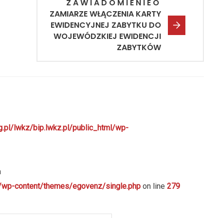
Z A W I A D O M I E N I E O
ZAMIARZE WŁĄCZENIA KARTY
EWIDENCYJNEJ ZABYTKU DO
WOJEWÓDZKIEJ EWIDENCJI
ZABYTKÓW
g.pl/lwkz/bip.lwkz.pl/public_html/wp-
n
ml/wp-content/themes/egovenz/single.php
on line
279