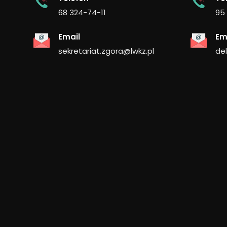
68 324-74-11
95
Email
Em
sekretariat.zgora@lwkz.pl
de