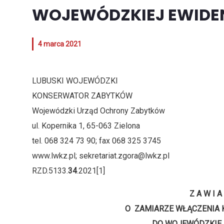
WOJEWÓDZKIEJ EWIDE
4 marca 2021
LUBUSKI WOJEWÓDZKI Zielo
KONSERWATOR ZABYTKÓW
Wojewódzki Urząd Ochrony Zabytków
ul. Kopernika 1, 65-063 Zielona
tel. 068 324 73 90; fax 068 325 3745
www.lwkz.pl; sekretariat.zgora@lwkz.pl
RZD.5133.
34
.2021[1]
Z A W I A
O ZAMIARZE WŁĄCZENIA 
DO WOJEWÓDZKIEJ