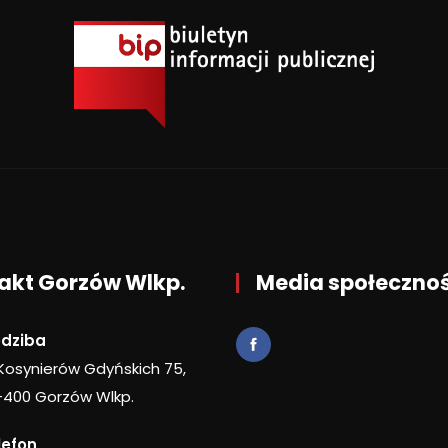
akt Gorzów Wlkp.
Media społeczno
edziba
 Kosynierów Gdyńskich 75,
-400 Gorzów Wlkp.
lefon