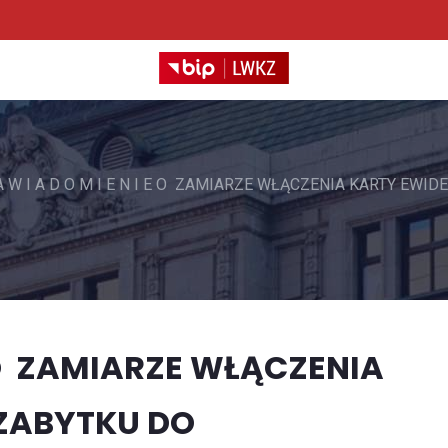
A W I A D O M I E N I E O ZAMIARZE WŁĄCZENIA KARTY E
 E O ZAMIARZE WŁĄCZENIA
ZABYTKU DO