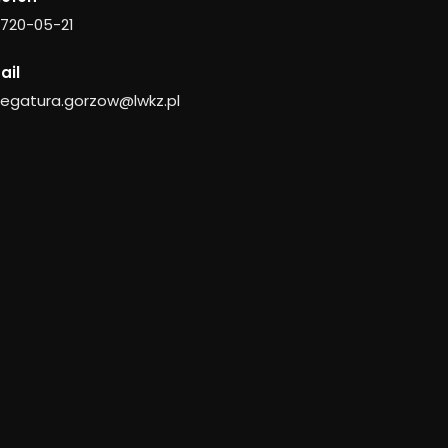
 720-05-21
ail
legatura.gorzow@lwkz.pl