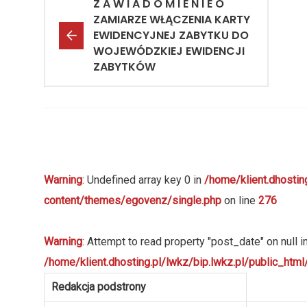
Z A W I A D O M I E N I E O
ZAMIARZE WŁĄCZENIA KARTY
EWIDENCYJNEJ ZABYTKU DO
WOJEWÓDZKIEJ EWIDENCJI
ZABYTKÓW
Warning
: Undefined array key 0 in
/home/klient.dhostin
content/themes/egovenz/single.php
on line
276
Warning
: Attempt to read property "post_date" on null i
/home/klient.dhosting.pl/lwkz/bip.lwkz.pl/public_ht
Redakcja podstrony