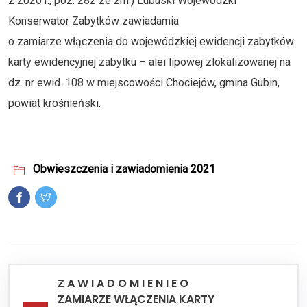
z 2020 r., poz. 282 ze zm.) Lubuski Wojewódzki
Konserwator Zabytków zawiadamia
o zamiarze włączenia do wojewódzkiej ewidencji zabytków
karty ewidencyjnej zabytku – alei lipowej zlokalizowanej na
dz. nr ewid. 108 w miejscowości Chociejów, gmina Gubin,
powiat krośnieński.
Obwieszczenia i zawiadomienia 2021
Z A W I A D O M I E N I E O
ZAMIARZE WŁĄCZENIA KARTY