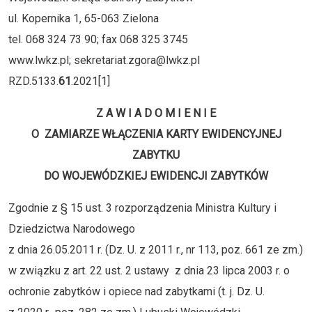
ul. Kopernika 1, 65-063 Zielona
tel. 068 324 73 90; fax 068 325 3745
www.lwkz.pl; sekretariat.zgora@lwkz.pl
RZD.5133.
61
.2021[1]
Z A W I A D O M I E N I E
O ZAMIARZE WŁĄCZENIA KARTY EWIDENCYJNEJ
ZABYTKU
DO WOJEWÓDZKIEJ EWIDENCJI ZABYTKÓW
Zgodnie z § 15 ust. 3 rozporządzenia Ministra Kultury i
Dziedzictwa Narodowego
z dnia 26.05.2011 r. (Dz. U. z 2011 r., nr 113, poz. 661 ze zm.)
w związku z art. 22 ust. 2 ustawy z dnia 23 lipca 2003 r. o
ochronie zabytków i opiece nad zabytkami (t. j. Dz. U.