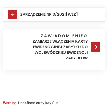
ZARZĄDZENIE NR 3/2021[WEZ]
Z A W I A D O M I E N I E O
ZAMIARZE WŁĄCZENIA KARTY
EWIDENCYJNEJ ZABYTKU DO
WOJEWÓDZKIEJ EWIDENCJI
ZABYTKÓW
Warning
: Undefined array key 0 in