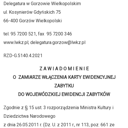
Delegatura w Gorzowie Wielkopolskim
ul. Kosynierów Gdyńskich 75
66-400 Gorzów Wielkopolski
tel. 95 7200 521, fax 95 7200 346
www.lwkz.pl; delegatura.gorzow@lwkz.pl
RZD-G.5140.4.2021
Z A W I A D O M I E N I E
O ZAMIARZE WŁĄCZENIA KARTY EWIDENCYJNEJ
ZABYTKU
DO WOJEWÓDZKIEJ EWIDENCJI ZABYTKÓW
Zgodnie z § 15 ust. 3 rozporządzenia Ministra Kultury i
Dziedzictwa Narodowego
z dnia 26.05.2011 r. (Dz. U. z 2011 r., nr 113, poz. 661 ze