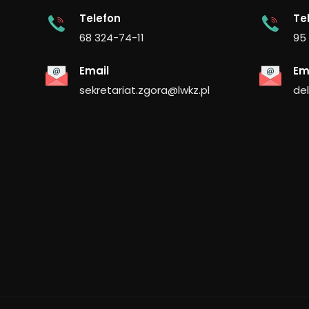
Telefon
Te
68 324-74-11
95
Email
Em
sekretariat.zgora@lwkz.pl
de