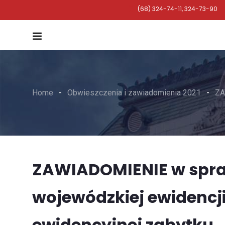
(68) 324-74-11, 324-73-90
Home
Obwieszczenia i zawiadomienia 2021
ZA
ZAWIADOMIENIE w spra
wojewódzkiej ewidencj
ewidencyjnej zabytku