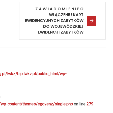
Z A W I A D O M I E N I E O
WŁĄCZENIU KART
EWIDENCYJNYCH ZABYTKÓW
DO WOJEWÓDZKIEJ
EWIDENCJI ZABYTKÓW
g.pl/lwkz/bip.lwkz.pl/public_html/wp-
n
ml/wp-content/themes/egovenz/single.php
on line
279