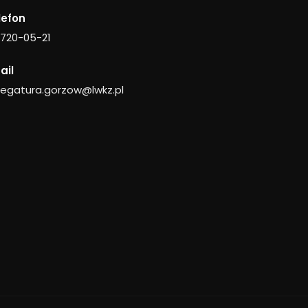
lefon
 720-05-21
ail
legatura.gorzow@lwkz.pl