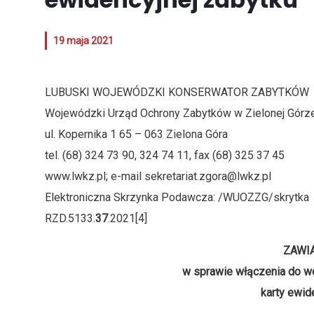
19 maja 2021
LUBUSKI WOJEWÓDZKI KONSERWATOR ZABYTKÓ
Wojewódzki Urząd Ochrony Zabytków w Zielonej Górz
ul. Kopernika 1 65 – 063 Zielona Góra
tel. (68) 324 73 90, 324 74 11, fax (68) 325 37 45
www.lwkz.pl; e-mail sekretariat.zgora@lwkz.pl
Elektroniczna Skrzynka Podawcza: /WUOZZG/skrytka
RZD.5133.
37
.2021[4]
ZAWI
w sprawie włączenia do w
karty ewid