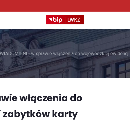
WIADOMIENIE w sprawie włączenia do wojewódzkiej ewidencji 
wie włączenia do
i zabytków karty