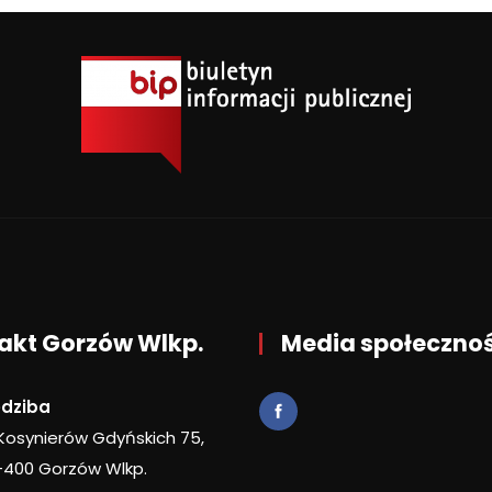
akt Gorzów Wlkp.
Media społeczno
edziba
 Kosynierów Gdyńskich 75,
-400 Gorzów Wlkp.