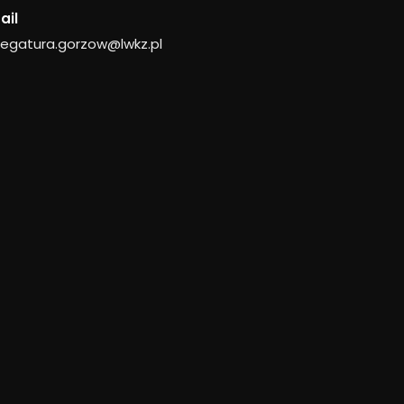
ail
legatura.gorzow@lwkz.pl