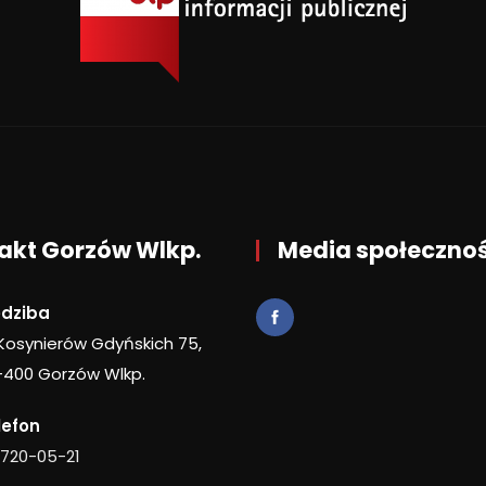
akt Gorzów Wlkp.
Media społeczno
edziba
 Kosynierów Gdyńskich 75,
-400 Gorzów Wlkp.
lefon
 720-05-21