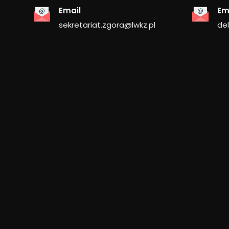
Email
Em
sekretariat.zgora@lwkz.pl
de