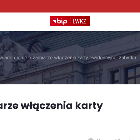
wiadomienie o zamiarze włączenia karty ewidencyjnej zabytku
rze włączenia karty