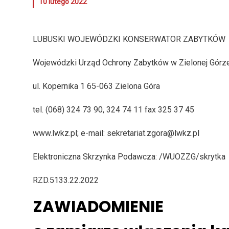
10 lutego 2022
LUBUSKI WOJEWÓDZKI KONSERWATOR ZABYTKÓ
Wojewódzki Urząd Ochrony Zabytków w Zielonej Górz
ul. Kopernika 1 65-063 Zielona Góra
tel. (068) 324 73 90, 324 74 11 fax 325 37 45
www.lwkz.pl
; e-mail:
sekretariat.zgora@lwkz.pl
Elektroniczna Skrzynka Podawcza: /WUOZZG/skrytka
RZD.5133.22.2022
ZAWIADOMIENIE