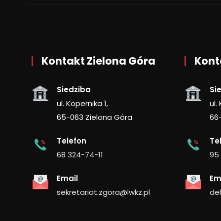
Kontakt Zielona Góra
Kont
Siedziba
Si
ul. Kopernika 1,
ul.
65-063 Zielona Góra
66
Telefon
Te
68 324-74-11
95
Email
Em
sekretariat.zgora@lwkz.pl
de