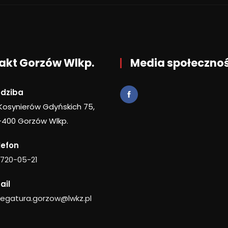
akt Gorzów Wlkp.
Media społeczno
edziba
 Kosynierów Gdyńskich 75,
-400 Gorzów Wlkp.
lefon
 720-05-21
ail
legatura.gorzow@lwkz.pl