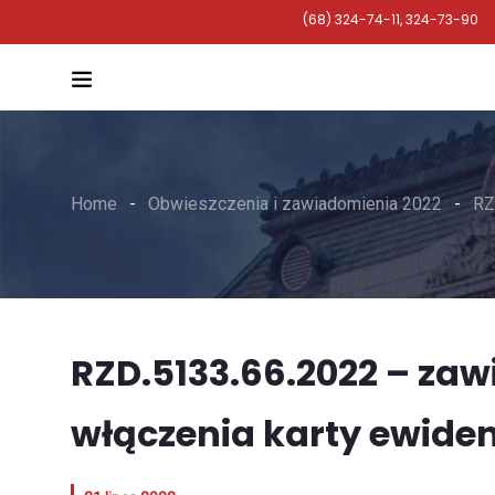
(68) 324-74-11, 324-73-90
Home
Obwieszczenia i zawiadomienia 2022
RZ
RZD.5133.66.2022 – za
włączenia karty ewide