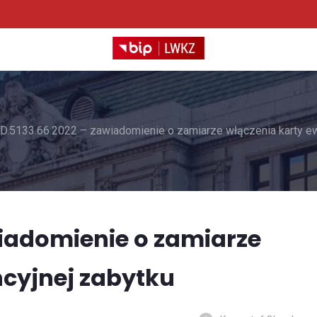
D.5133.66.2022 – zawiadomienie o zamiarze włączenia karty ew
wiadomienie o zamiarze
ncyjnej zabytku