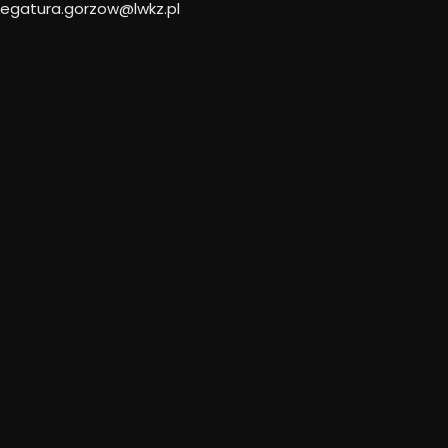
legatura.gorzow@lwkz.pl