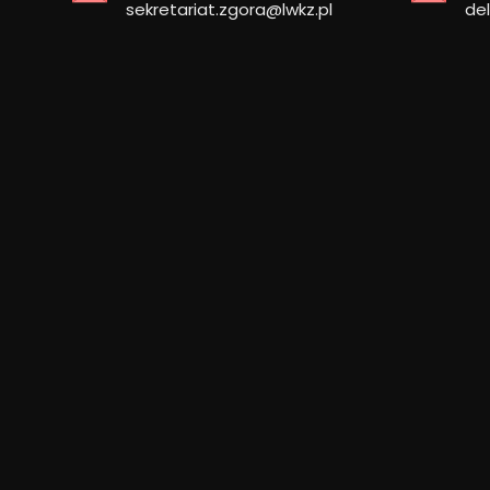
sekretariat.zgora@lwkz.pl
de