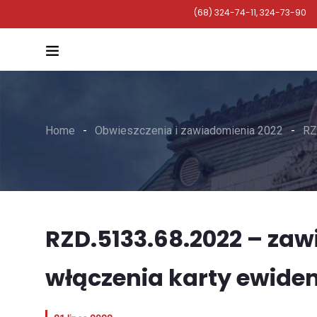
(68) 324-74-11, 324-73-90
Home
Obwieszczenia i zawiadomienia 2022
RZ
RZD.5133.68.2022 – za
włączenia karty ewide