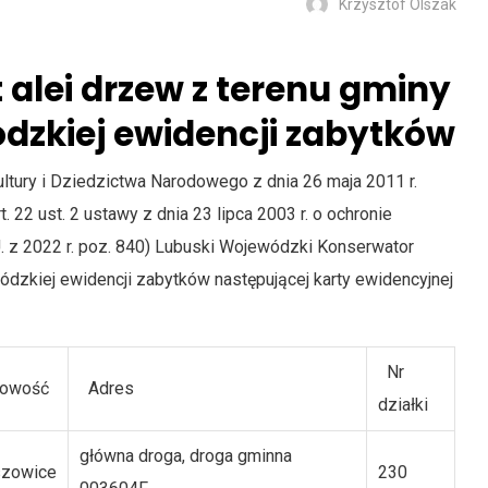
Krzysztof Olszak
 alei drzew z terenu gminy
dzkiej ewidencji zabytków
ultury i Dziedzictwa Narodowego z dnia 26 maja 2011 r.
rt. 22 ust. 2 ustawy z dnia 23 lipca 2003 r. o ochronie
 U. z 2022 r. poz. 840) Lubuski Wojewódzki Konserwator
zkiej ewidencji zabytków następującej karty ewidencyjnej
Nr
owość
Adres
działki
główna droga, droga gminna
szowice
230