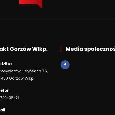
akt Gorzów Wlkp.
Media społeczno
edziba
 Kosynierów Gdyńskich 75,
-400 Gorzów Wlkp.
lefon
 720-05-21
ail