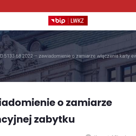
D.5133.68.2022 – zawiadomienie o zamiarze włączenia karty ew
wiadomienie o zamiarze
ncyjnej zabytku