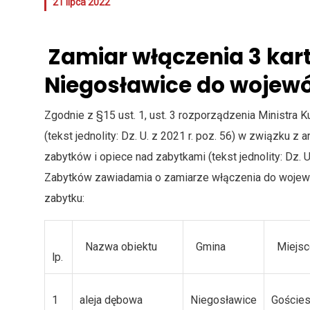
21 lipca 2022
Zamiar włączenia 3 kart
Niegosławice do wojewó
Zgodnie z §15 ust. 1, ust. 3 rozporządzenia Ministra K
(tekst jednolity: Dz. U. z 2021 r. poz. 56) w związku z a
zabytków i opiece nad zabytkami (tekst jednolity: Dz.
Zabytków zawiadamia o zamiarze włączenia do wojewód
zabytku:
Nazwa obiektu
Gmina
Miejsc
lp.
1
aleja dębowa
Niegosławice
Goście