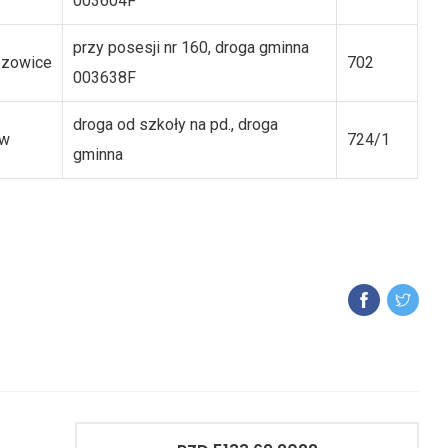
003604F
przy posesji nr 160, droga gminna
szowice
702
003638F
droga od szkoły na pd., droga
aw
724/1
gminna