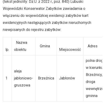
(tekst jednolity: Dz.U. z 2022 r., poz. 840) Lubuski
Wojewódzki Konserwator Zabytków zawiadamia o
włączeniu do wojewódzkiej ewidencji zabytków kart
ewidencyjnych następujących zabytków nieruchomych
niewpisanych do rejestru zabytków:
Nazwa
Gmina
Adres
lp.
obiektu
Miejscowość
polna droga
w kierunku
aleja
Brzeźnicy,
1
jabłoniowo-
Brzeźnica
Jabłonów
droga
gruszowa
wewnętrzna
gminna