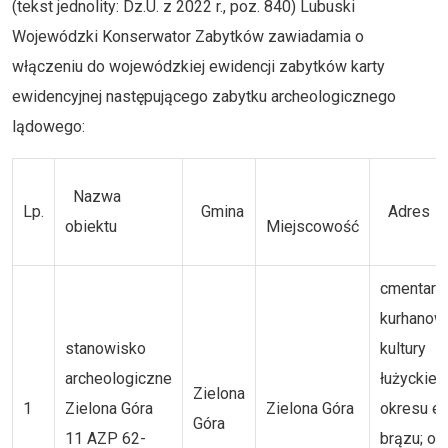
(tekst jednolity: Dz.U. z 2022 r., poz. 840) Lubuski
Wojewódzki Konserwator Zabytków zawiadamia o
włączeniu do wojewódzkiej ewidencji zabytków karty
ewidencyjnej następującego zabytku archeologicznego
lądowego:
Nazwa
Lp.
Gmina
Adres
obiektu
Miejscowość
cmentarz
kurhanow
stanowisko
kultury
archeologiczne
łużyckiej z
Zielona
1
Zielona Góra
Zielona Góra
okresu e
Góra
11 AZP 62-
brązu; ob