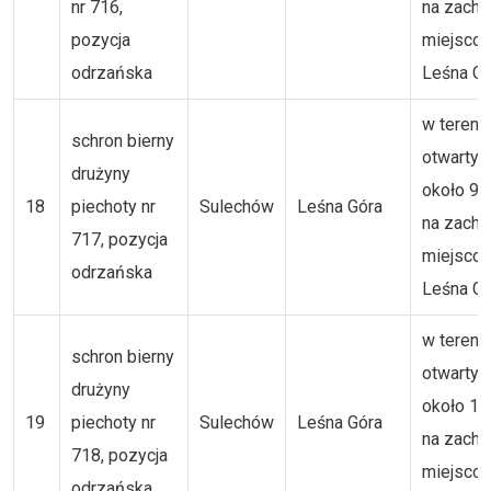
nr 716,
na zachó
pozycja
miejsco
odrzańska
Leśna Gó
w tereni
schron bierny
otwartym
drużyny
około 9
18
piechoty nr
Sulechów
Leśna Góra
na zachó
717, pozycja
miejsco
odrzańska
Leśna Gó
w tereni
schron bierny
otwartym
drużyny
około 1,
19
piechoty nr
Sulechów
Leśna Góra
na zachó
718, pozycja
miejsco
odrzańska