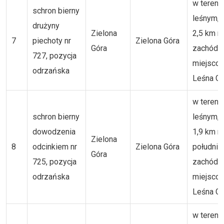
w tereni
schron bierny
leśnym, 
drużyny
Zielona
2,5 km n
7
piechoty nr
Zielona Góra
Góra
zachód 
727, pozycja
miejsco
odrzańska
Leśna Gó
w tereni
schron bierny
leśnym, 
dowodzenia
1,9 km n
Zielona
8
odcinkiem nr
Zielona Góra
południ
Góra
725, pozycja
zachód 
odrzańska
miejsco
Leśna Gó
w tereni