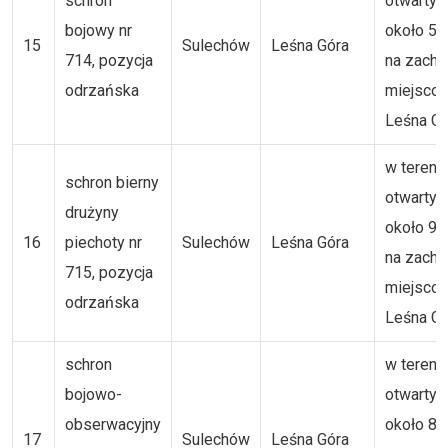
schron
otwartym
bojowy nr
około 5
15
Sulechów
Leśna Góra
714, pozycja
na zachó
odrzańska
miejsco
Leśna Gó
w tereni
schron bierny
otwartym
drużyny
około 9
16
piechoty nr
Sulechów
Leśna Góra
na zachó
715, pozycja
miejsco
odrzańska
Leśna Gó
schron
w tereni
bojowo-
otwartym
obserwacyjny
około 8
17
Sulechów
Leśna Góra