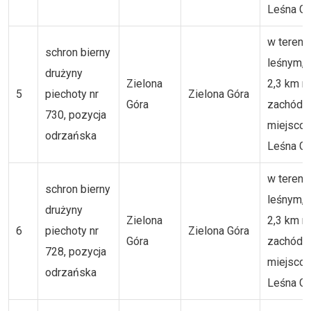
Leśna Gó
w tereni
schron bierny
leśnym, 
drużyny
Zielona
2,3 km n
5
piechoty nr
Zielona Góra
Góra
zachód 
730, pozycja
miejsco
odrzańska
Leśna Gó
w tereni
schron bierny
leśnym, 
drużyny
Zielona
2,3 km n
6
piechoty nr
Zielona Góra
Góra
zachód 
728, pozycja
miejsco
odrzańska
Leśna Gó