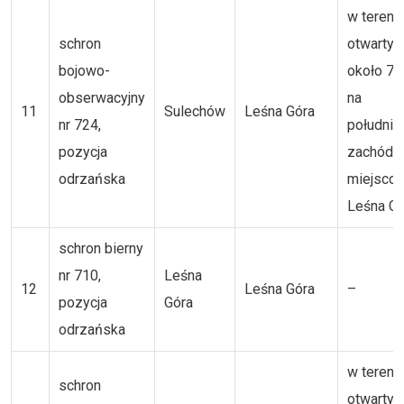
w tereni
schron
otwartym
bojowo-
około 7
obserwacyjny
na
11
Sulechów
Leśna Góra
nr 724,
południ
pozycja
zachód 
odrzańska
miejsco
Leśna Gó
schron bierny
nr 710,
Leśna
12
Leśna Góra
–
pozycja
Góra
odrzańska
w tereni
schron
otwartym