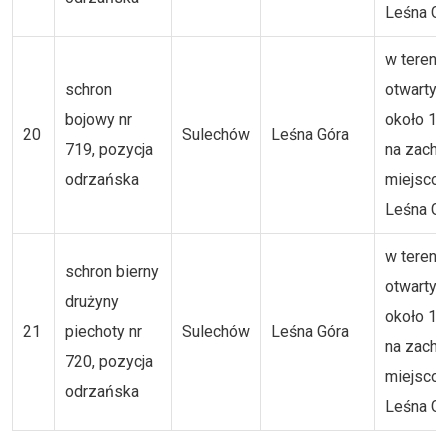
Leśna Gó
w tereni
schron
otwartym
bojowy nr
około 1,
20
Sulechów
Leśna Góra
719, pozycja
na zachó
odrzańska
miejsco
Leśna Gó
w tereni
schron bierny
otwartym
drużyny
około 1,
21
piechoty nr
Sulechów
Leśna Góra
na zachó
720, pozycja
miejsco
odrzańska
Leśna Gó