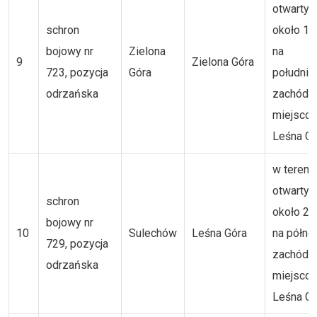
otwartym
schron
około 1,
bojowy nr
Zielona
na
9
Zielona Góra
723, pozycja
Góra
południ
odrzańska
zachód 
miejsco
Leśna Gó
w tereni
otwartym
schron
około 2 
bojowy nr
10
Sulechów
Leśna Góra
na półno
729, pozycja
zachód 
odrzańska
miejsco
Leśna Gó