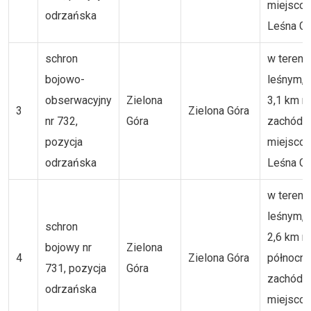
miejsco
odrzańska
Leśna Gó
schron
w tereni
bojowo-
leśnym, 
obserwacyjny
Zielona
3,1 km n
3
Zielona Góra
nr 732,
Góra
zachód 
pozycja
miejsco
odrzańska
Leśna Gó
w tereni
leśnym, 
schron
2,6 km n
bojowy nr
Zielona
4
Zielona Góra
północny
731, pozycja
Góra
zachód 
odrzańska
miejsco