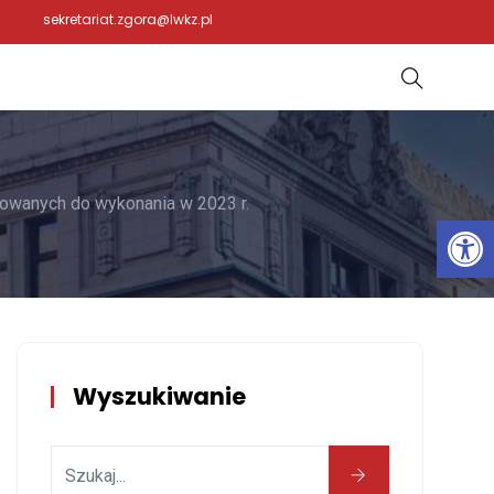
sekretariat.zgora@lwkz.pl
nowanych do wykonania w 2023 r.
Otwórz 
Wyszukiwanie