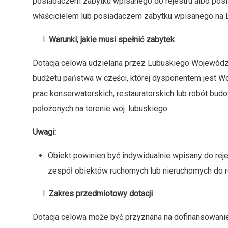
posiadaczem zabytku wpisanego do rejestru albo posi
właścicielem lub posiadaczem zabytku wpisanego na 
Warunki, jakie musi spełnić zabytek
Dotacja celowa udzielana przez Lubuskiego Wojewód
budżetu państwa w części, której dysponentem jest W
prac konserwatorskich, restauratorskich lub robót bud
położonych na terenie woj. lubuskiego.
Uwagi:
Obiekt powinien być indywidualnie wpisany do rej
zespół obiektów ruchomych lub nieruchomych do r
Zakres przedmiotowy dotacji
Dotacja celowa może być przyznana na dofinansowanie 