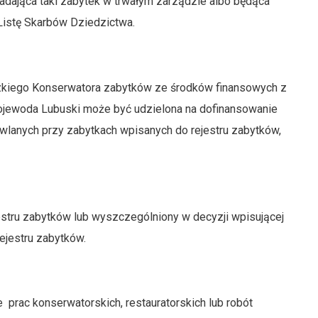
adająca taki zabytek w trwałym zarządzie albo będąca
Listę Skarbów Dziedzictwa.
zkiego Konserwatora zabytków ze środków finansowych z
ojewoda Lubuski może być udzielona na dofinansowanie
owlanych przy zabytkach wpisanych do rejestru zabytków,
estru zabytków lub wyszczególniony w decyzji wpisującej
ejestru zabytków.
prac konserwatorskich, restauratorskich lub robót