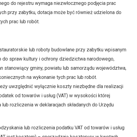
anego do rejestru wymaga niezwłocznego podjęcia prac
ych przy zabytku, dotacja może być również udzielona do
ch prac lub robót.
estauratorskie lub roboty budowlane przy zabytku wpisanym
o do spraw kultury i ochrony dziedzictwa narodowego,
n stanowiący gminy, powiatu lub samorządu województwa,
niecznych na wykonanie tych prac lub robót.
eży uwzględnić wyłącznie koszty niezbędne dla realizacji
datek od towarów i usług (VAT) w wysokości której
 lub rozliczenia w deklaracjach składanych do Urzędu
odzyskania lub rozliczenia podatku VAT od towarów i usług
 VAT jest kosztem) – sporządzają kosztorysy w kwotach