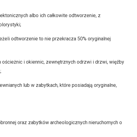
tektonicznych albo ich całkowite odtworzenie, z
lorystyki;
eżeli odtworzenie to nie przekracza 50% oryginalnej
 ościeżnic i okiennic, zewnętrznych odrzwi i drzwi, więźby
;
rewnianych lub w zabytkach, które posiadają oryginalne,
 obronnej oraz zabytków archeologicznych nieruchomych o