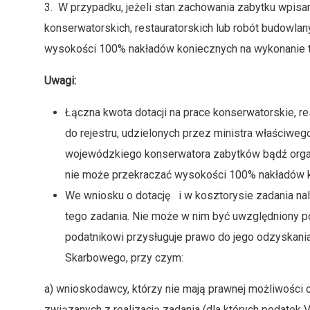
3. W przypadku, jeżeli stan zachowania zabytku wpis
konserwatorskich, restauratorskich lub robót budowlan
wysokości 100% nakładów koniecznych na wykonanie ty
Uwagi:
Łączna kwota dotacji na prace konserwatorskie, r
do rejestru, udzielonych przez ministra właściweg
wojewódzkiego konserwatora zabytków bądź orga
nie może przekraczać wysokości 100% nakładów ko
We wniosku o dotację i w kosztorysie zadania nal
tego zadania. Nie może w nim być uwzględniony po
podatnikowi przysługuje prawo do jego odzyskania
Skarbowego, przy czym:
a) wnioskodawcy, którzy nie mają prawnej możliwości 
związanych z realizacją zadania (dla których podatek