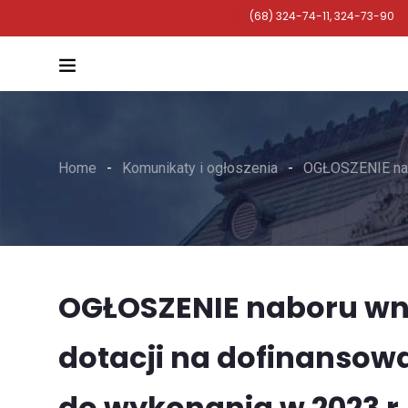
(68) 324-74-11, 324-73-90
Home
Komunikaty i ogłoszenia
OGŁOSZENIE nabo
OGŁOSZENIE naboru wni
dotacji na dofinansow
do wykonania w 2023 r.