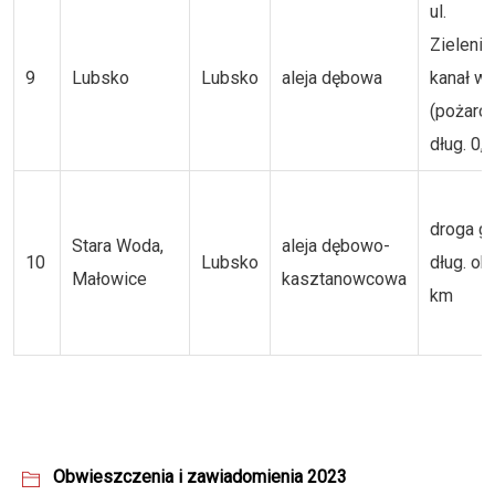
ul.
Zielenie
9
Lubsko
Lubsko
aleja dębowa
kanał w
(pożarow
dług. 0,
droga g
Stara Woda,
aleja dębowo-
10
Lubsko
dług. ok.
Małowice
kasztanowcowa
km
Obwieszczenia i zawiadomienia 2023