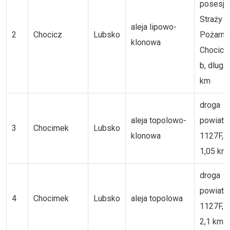
posesja
Straży
aleja lipowo-
2
Chocicz
Lubsko
Pożarnej
klonowa
Chocicz
b, dlug. 
km
droga
aleja topolowo-
powiat
3
Chocimek
Lubsko
klonowa
1127F, d
1,05 km
droga
powiat
4
Chocimek
Lubsko
aleja topolowa
1127F, d
2,1 km