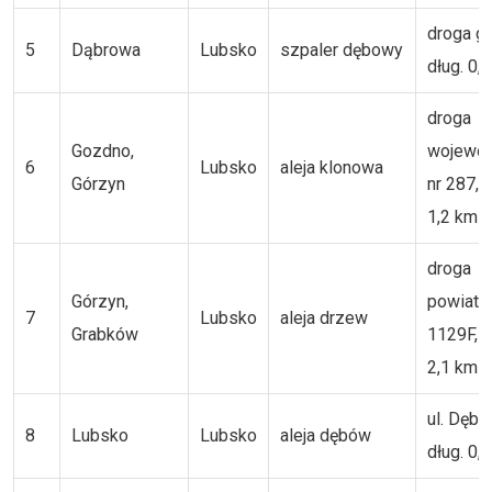
droga g
5
Dąbrowa
Lubsko
szpaler dębowy
dług. 0,
droga
Gozdno,
wojewó
6
Lubsko
aleja klonowa
Górzyn
nr 287, d
1,2 km
droga
Górzyn,
powiat
7
Lubsko
aleja drzew
Grabków
1129F, d
2,1 km
ul. Dębo
8
Lubsko
Lubsko
aleja dębów
dług. 0,