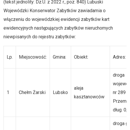
(tekst jednolity: Dz.U. z 2022 r., poz. 840) Lubuski
Wojewódzki Konserwator Zabytków zawiadamia o
włączeniu do wojewódzkiej ewidencji zabytków kart
ewidencyjnych następujących zabytków nieruchomych
niewpisanych do rejestru zabytków:
Lp.
Miejscowość:
Gmina:
Obiekt:
Adres:
droga
wojewó
aleja
1
Chełm Żarski
Lubsko
nr 289 ul
kasztanowców
Przemys
dług. 0,
droga g