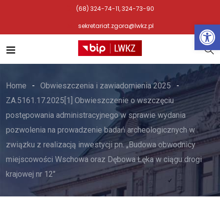
(68) 324-74-11, 324-73-90
Otwórz 
sekretariat.zgora@lwkz.pl
Home
Obwieszczenia i zawiadomienia 2025
ZA.5161.17.2025[1] Obwieszczenie o wszczęciu
postępowania administracyjnego w sprawie wydania
pozwolenia na prowadzenie badań archeologicznych w
związku z realizacją inwestycji pn. „Budowa obwodnicy
miejscowości Wschowa oraz Dębowa Łęka w ciągu drogi
krajowej nr 12″