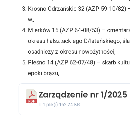
Krosno Odrzańskie 32 (AZP 59-10/82) – 
w.,
Mierków 15 (AZP 64-08/53) – cmentarzy
okresu halsztackiego D/lateńskiego, śl
osadniczy z okresu nowożytności,
Pleśno 14 (AZP 62-07/48) – skarb kultu
epoki brązu,
Zarządzenie nr 1/2025
1 plik(i)
162.24 KB