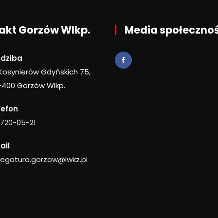
akt Gorzów Wlkp.
Media społeczno
edziba
 Kosynierów Gdyńskich 75,
-400 Gorzów Wlkp.
lefon
 720-05-21
ail
legatura.gorzow@lwkz.pl