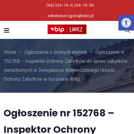
(68) 324-74-11, 324-73-90
Otwórz 
sekretariat.zgora@lwkz.pl
Home
Ogłoszenia o wolnych etatach
Ogłoszenie nr
152768 – Inspektor Ochrony Zabytków do spraw zabytków
nieruchomych w Delegaturze Wojewódzkiego Urzędu
Ochrony Zabytków w Gorzowie Wlkp.
Ogłoszenie nr 152768 –
Inspektor Ochrony