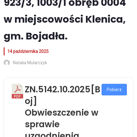
923/3, 1003/1 obręb 0004
w miejscowości Klenica,
gm. Bojadła.
14 października 2025
Natalia Mularczyk
ZN.5142.10.2025[B
Pobierz
oj]
Obwieszczenie w
sprawie
uzgodnienia