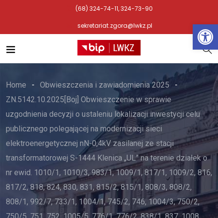
(68) 324-74-11, 324-73-90
Otwórz 
sekretariat.zgora@lwkz.pl
Home
Obwieszczenia i zawiadomienia 2025
ZN.5142.10.2025[Boj] Obwieszczenie w sprawie
uzgodnienia decyzji o ustaleniu lokalizacji inwestycji celu
publicznego polegającej na modernizacji sieci
elektroenergetycznej nN-0,4kV zasilanej ze stacji
transformatorowej S-1444 Klenica „UL” na terenie działek o
nr ewid. 1010/1, 1010/3, 983/1, 1009/1, 817/1, 1009/2, 816,
817/2, 818, 824, 830, 831, 815/2, 815/1, 808/3, 808/2,
808/1, 992/7, 733/1, 1004/1, 745/2, 746, 1004/3, 750/2,
750/5, 751, 752, 1005/5, 776/1, 776/2, 838/1, 837, 1008,