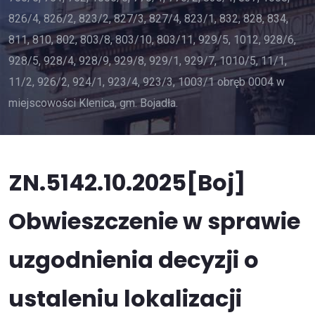
826/4, 826/2, 823/2, 827/3, 827/4, 823/1, 832, 828, 834,
811, 810, 802, 803/8, 803/10, 803/11, 929/5, 1012, 928/6,
928/5, 928/4, 928/9, 929/8, 929/1, 929/7, 1010/5, 11/1,
11/2, 926/2, 924/1, 923/4, 923/3, 1003/1 obręb 0004 w
miejscowości Klenica, gm. Bojadła.
ZN.5142.10.2025[Boj]
Obwieszczenie w sprawie
uzgodnienia decyzji o
ustaleniu lokalizacji