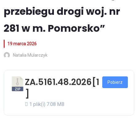
przebiegu drogi woj. nr
281 w m. Pomorsko”
19 marca 2026
Natalia Mularczyk
ZA.5161.48.2026[1
Pobierz
]
1 plik(i)
7.08 MB