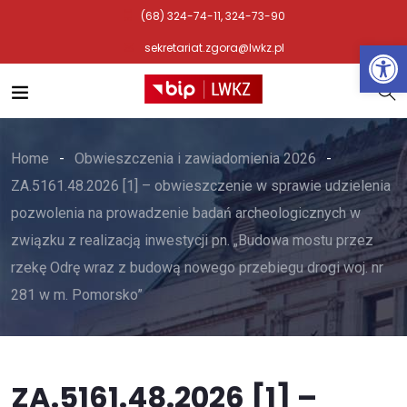
(68) 324-74-11, 324-73-90
Otwórz 
sekretariat.zgora@lwkz.pl
Home
Obwieszczenia i zawiadomienia 2026
ZA.5161.48.2026 [1] – obwieszczenie w sprawie udzielenia
pozwolenia na prowadzenie badań archeologicznych w
związku z realizacją inwestycji pn. „Budowa mostu przez
rzekę Odrę wraz z budową nowego przebiegu drogi woj. nr
281 w m. Pomorsko”
ZA.5161.48.2026 [1] –