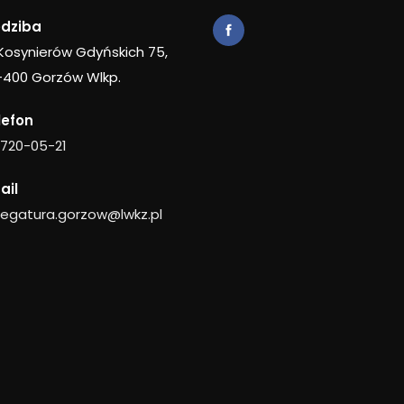
edziba
 Kosynierów Gdyńskich 75,
-400 Gorzów Wlkp.
lefon
 720-05-21
ail
legatura.gorzow@lwkz.pl