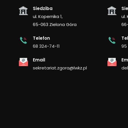
Siedziba
Si
ul. Kopernika 1,
ul.
65-063 Zielona Góra
66
Telefon
Te
68 324-74-11
95
Email
Em
sekretariat.zgora@lwkz.pl
de