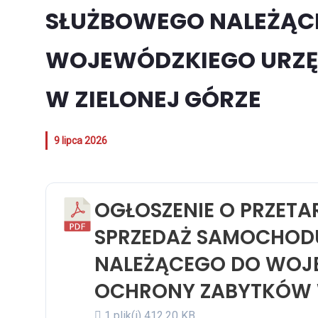
SŁUŻBOWEGO NALEŻĄC
WOJEWÓDZKIEGO URZ
W ZIELONEJ GÓRZE
9 lipca 2026
OGŁOSZENIE O PRZET
SPRZEDAŻ SAMOCHOD
NALEŻĄCEGO DO WOJ
OCHRONY ZABYTKÓW W
1 plik(i)
412.20 KB