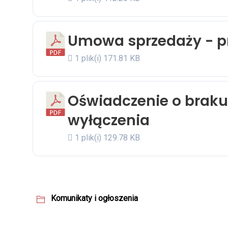
Umowa sprzedaży - p
1 plik(i)
171.81 KB
Oświadczenie o brak
wyłączenia
1 plik(i)
129.78 KB
Komunikaty i ogłoszenia