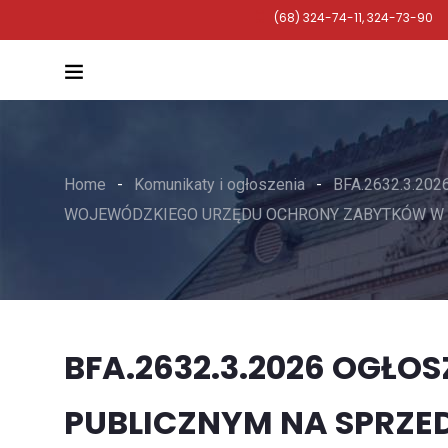
(68) 324-74-11, 324-73-90
Home
Komunikaty i ogłoszenia
BFA.2632.3.2
WOJEWÓDZKIEGO URZĘDU OCHRONY ZABYTKÓW W 
BFA.2632.3.2026 OGŁO
PUBLICZNYM NA SPRZ