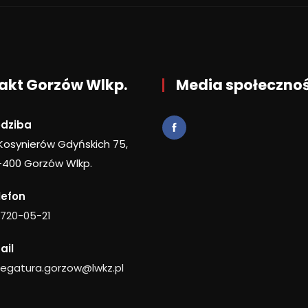
akt Gorzów Wlkp.
Media społeczno
edziba
 Kosynierów Gdyńskich 75,
-400 Gorzów Wlkp.
lefon
 720-05-21
ail
legatura.gorzow@lwkz.pl