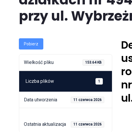
przy ul. Wybrzeż
D
Pobierz
us
Wielkość pliku
153.64 KB
r
nr
Liczba plików
1
ul
Data utworzenia
11 czerwca 2026
Ostatnia aktualizacja
11 czerwca 2026