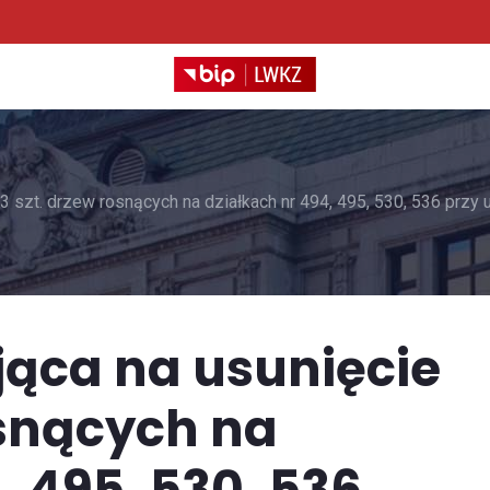
 szt. drzew rosnących na działkach nr 494, 495, 530, 536 przy 
jąca na usunięcie
osnących na
, 495, 530, 536