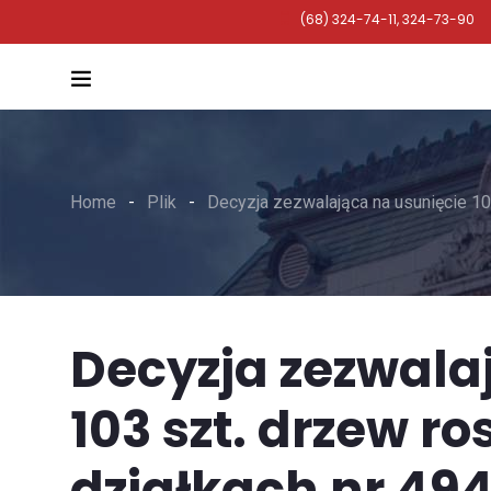
(68) 324-74-11, 324-73-90
Home
Plik
Decyzja zezwalająca na usunięcie 103
Decyzja zezwala
103 szt. drzew r
działkach nr 494