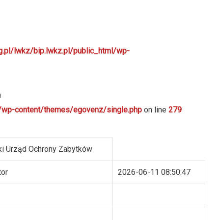
g.pl/lwkz/bip.lwkz.pl/public_html/wp-
n
ml/wp-content/themes/egovenz/single.php
on line
279
i Urząd Ochrony Zabytków
tor
2026-06-11 08:50:47