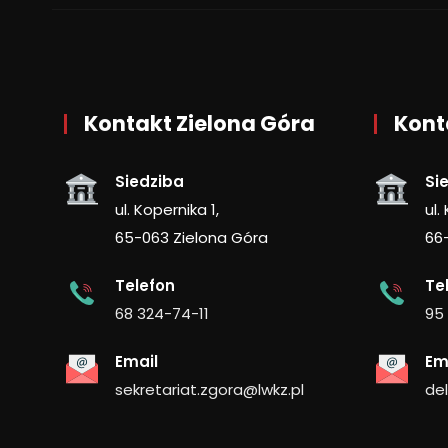
Kontakt Zielona Góra
Kont
Siedziba
Si
ul. Kopernika 1,
ul.
65-063 Zielona Góra
66
Telefon
Te
68 324-74-11
95
Email
Em
sekretariat.zgora@lwkz.pl
de