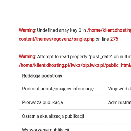
Warning
: Undefined array key 0 in
/home/klient.dhostin
content/themes/egovenz/single.php
on line
276
Warning
: Attempt to read property "post_date" on null i
/home/klient.dhosting.pl/lwkz/bip.lwkz.pl/public_ht
Redakcja podstrony
Podmiot udostępniający informację
Wojewódzk
Pierwsza publikacja
Administra
Ostatnia aktualizacja publikacji
Wytworzenie publikacji