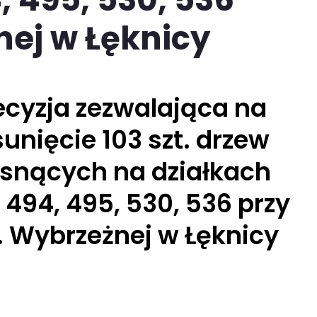
nej w Łęknicy
ecyzja zezwalająca na
unięcie 103 szt. drzew
osnących na działkach
 494, 495, 530, 536 przy
. Wybrzeżnej w Łęknicy